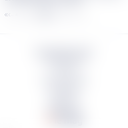
48
49
50
51
52
53
54
...
...
Septeo Digital & Services
tous droit réservés
Groupe
Septeo
Contact
S’abonner à la newsletter
Politique de confidentialité
Plan du site
Mentions légales
Politique de cookies
Suivez-nous