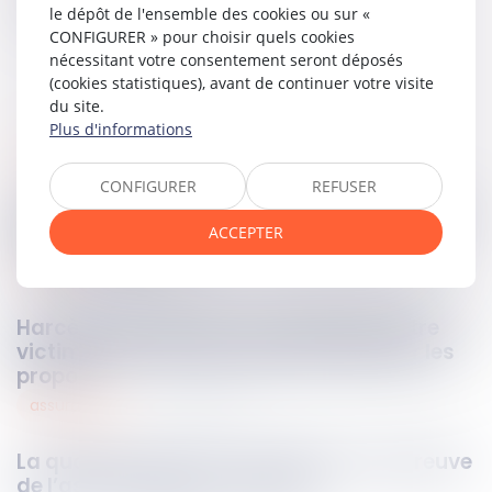
Partager sur
le dépôt de l'ensemble des cookies ou sur «
CONFIGURER » pour choisir quels cookies
nécessitant votre consentement seront déposés
(cookies statistiques), avant de continuer votre visite
du site.
Plus d'informations
pénal
08
juin
2026
CONFIGURER
REFUSER
Quels sont vos droits lors d'une perquisition
ACCEPTER
en entreprise ?
social
05
juin
2026
Harcèlement sexuel : un salarié peut être
victime sans être directement visé par les
propos
assurances
05
juin
2026
La qualité à agir du souscripteur à l’épreuve
de l’assurance pour compte