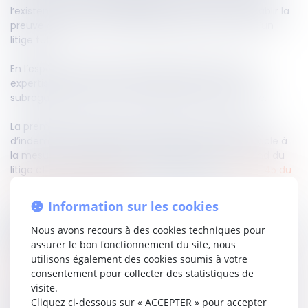
l’existence d’un motif légitime de conserver ou d’établir la
preuve de faits dont pourrait dépendre la solution d’un
litige futur.
En l’espèce, un assureur sollicitait l’extension d’une
expertise judiciaire dans la perspective d’une action
subrogatoire, sans avoir encore indemnisé la victime.
La première chambre civile juge que cette absence
d’indemnisation préalable ne constitue pas un obstacle à
la mesure d’instruction. La subrogation relève du fond du
litige et non des conditions procédurales de l’
article 145 du
Code de procédure civile
.
Information sur les cookies
Ainsi, tant que l’action future n’apparaît pas
manifestement vouée à l’échec et qu’un litige potentiel
Nous avons recours à des cookies techniques pour
est caractérisé, la mesure peut être ordonnée.
assurer le bon fonctionnement du site, nous
utilisons également des cookies soumis à votre
Lire la décision…
consentement pour collecter des statistiques de
visite.
Cliquez ci-dessous sur « ACCEPTER » pour accepter