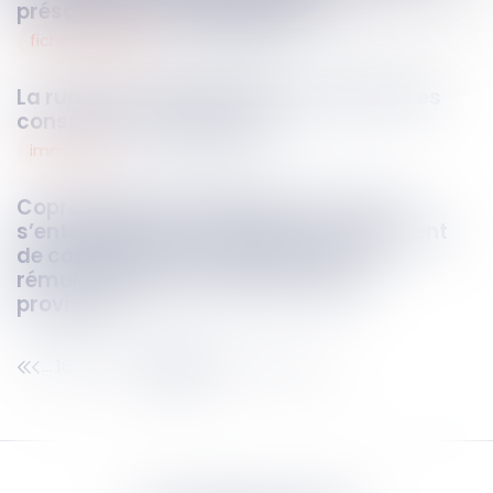
présomption d’imputabilité
fiches pratiques
11
déc.
2025
La rupture unilatérale d'un contrat et ses
conséquences juridiques
immobilier
11
déc.
2025
Copropriétés en difficulté : les « lots »
s’entendent de ceux définis au règlement
de copropriété pour déterminer la
rémunération de l’administrateur
provisoire
169
170
171
172
173
174
175
...
...