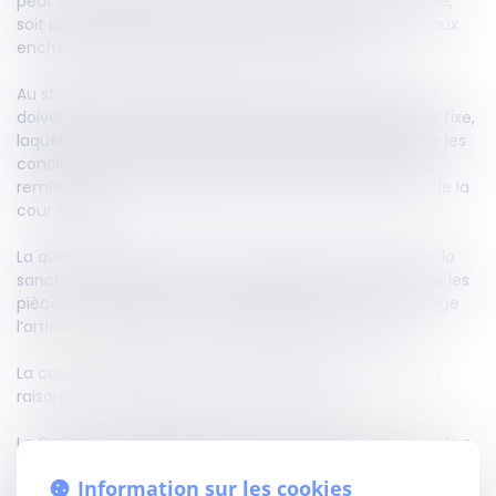
peut être vendu soit dans le cadre d’une vente amiable,
soit par adjudication, communément appelée vente aux
enchères, afin de désintéresser le créancier.
Au stade de l’audience d’orientation, les contestations
doivent être formées selon la procédure d’appel à jour fixe,
laquelle impose notamment que la requête comporte les
conclusions au fond ainsi que les pièces justificatives,
remises au premier président puis versées au dossier de la
cour d’appel.
La question soumise à la Cour de cassation portait sur la
sanction applicable lorsque l’appelant ne transmet pas les
pièces justificatives au premier président, comme l’exige
l’article
918
, alinéa 2, du Code de procédure civile.
La cour d’appel avait déclaré la requête irrecevable en
raison de cette absence de transmission.
La Cour de cassation juge qu’en matière d’appel à jour fixe
contre un jugement d’orientation rendu en saisie
Information sur les cookies
immobilière, conformément à l’article
R. 322-19
du Code