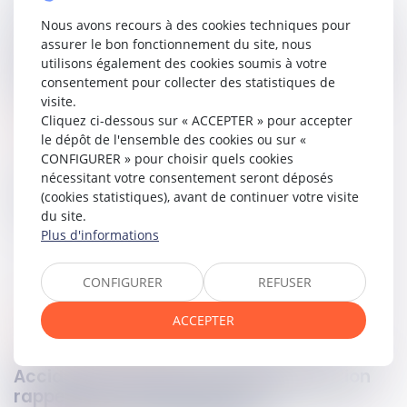
des procédures civiles d’exécution, le défaut de remise des
Nous avons recours à des cookies techniques pour
pièces justificatives prévues par l’article
918
du Code de
assurer le bon fonctionnement du site, nous
procédure civile n’entraîne pas l’irrecevabilité de l’appel. En
utilisons également des cookies soumis à votre
revanche, lors des débats, la cour d’appel peut, y compris
consentement pour collecter des statistiques de
d’office, décider d’écarter ces pièces des discussions.
visite.
Cliquez ci-dessous sur « ACCEPTER » pour accepter
Lire la décision…
le dépôt de l'ensemble des cookies ou sur «
CONFIGURER » pour choisir quels cookies
nécessitant votre consentement seront déposés
Partager sur
(cookies statistiques), avant de continuer votre visite
du site.
Plus d'informations
CONFIGURER
REFUSER
ACCEPTER
santé & securité au travail
11
déc.
2025
Accident du travail : la Cour de cassation
rappelle une condition clé de la