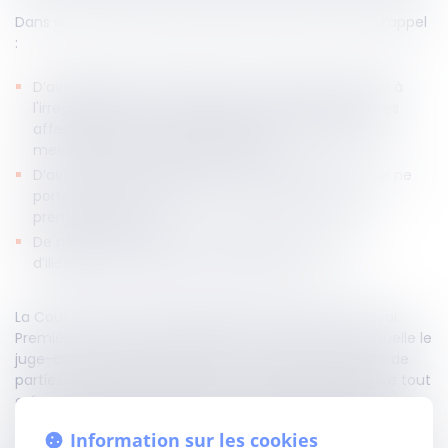
Dans son pourvoi le demandeur reprochait à l’arrêt d’appel
:
D’avoir déclaré irrecevable sa contestation relative à
l'irrégularité de la constitution des classes de parties
affectées en ce que cette décision relevait d’une
mesure d’administration judiciaire ;
D’avoir rejeté sa requête en cause d’appel comme ne
portant pas sur les mêmes contestations qu’en
première instance ;
De ne pas avoir pris en considération la situation
d’illégalité dans laquelle le mettait le plan.
La Cour de cassation a intégralement rejeté le pourvoi.
Premièrement, elle rappelle que si la décision par laquelle le
juge-commissaire autorise la constitution de classes de
parties affectées lorsque celle-ci est facultative, prive tout
créancier affecté de la faculté de frapper cette décision
d'un recours, les créanciers ne sont pas privés de toute
Information sur les cookies
protection de leurs droits pendant le cours de la procédure