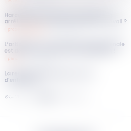
14
oct.
2025
Harcèlement moral ayant conduit à un
arrêt : peut-on parler d'accident du travail ?
procédure pénale
13
oct.
2025
L’article 187-1 du Code de procédure pénale
est déclaré conforme à la Constitution !
pénal
13
oct.
2025
La responsabilité pénale du chef
d’entreprise
213
214
215
216
217
218
219
...
...