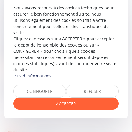
et de la faculté d'exercer, un recours pour en assurer la
Nous avons recours à des cookies techniques pour
garantie.
assurer le bon fonctionnement du site, nous
utilisons également des cookies soumis à votre
Deuxièmement, elle poursuit en énonçant que l’appel est
consentement pour collecter des statistiques de
limité aux seules contestations énoncées dans requête.
visite.
Cliquez ci-dessous sur « ACCEPTER » pour accepter
Troisièmement, la Cour de cassation déclare que la cour
le dépôt de l'ensemble des cookies ou sur «
d’appel n’a pas à vérifier les conséquences du plan sur les
CONFIGURER » pour choisir quels cookies
obligations prudentielles du créancier.
nécessitant votre consentement seront déposés
(cookies statistiques), avant de continuer votre visite
Lire la décision…
du site.
Plus d'informations
Partager sur
CONFIGURER
REFUSER
ACCEPTER
social