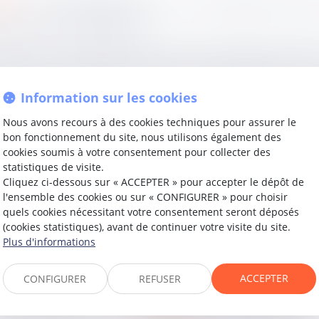
nale
, la Cour d’appel ne peut, « sur le seul appel du préve
aver le sort de l’appelant ».
fondant sur l’article susvisé, casse et annule l’arrêt rendu
e personnes physiques et retenu la responsabilité du préven
Information sur les cookies
Nous avons recours à des cookies techniques pour assurer le
bon fonctionnement du site, nous utilisons également des
cookies soumis à votre consentement pour collecter des
statistiques de visite.
Cliquez ci-dessous sur « ACCEPTER » pour accepter le dépôt de
l'ensemble des cookies ou sur « CONFIGURER » pour choisir
quels cookies nécessitant votre consentement seront déposés
(cookies statistiques), avant de continuer votre visite du site.
Plus d'informations
ACCEPTER
CONFIGURER
REFUSER
immobilier
24
16
mai
2024