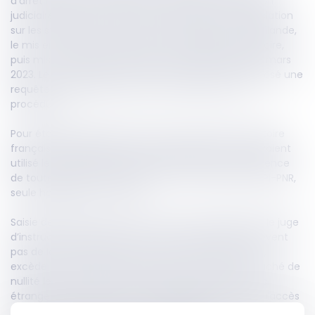
d’arrêt national émis dans le cadre d’une information
judiciaire portant sur des faits d’infractions à la législation
sur les stupéfiants. Après avoir été interpellé en Thaïlande,
le mis en cause avait été placé en détention provisoire,
puis mis en examen des chefs susmentionnés le 18 mars
2023. Le 18 septembre suivant, le prévenu avait déposé une
requête en annulation d’actes et de pièces de la
procédure.
Pour établir la présence du mis en cause sur le territoire
français à certaines dates, les juges d’instruction avaient
utilisé les données issues du fichier API-PNR, en l’absence
de toute réquisition adressée à l’unité nationale d’API-PNR,
seule habilitée à y accéder.
Saisie de l’affaire, la Cour de cassation rappelle que le juge
d’instruction, lorsqu’il instruit sur des faits qui ne relèvent
pas de la saisine initiale et qui ne s’y rattachent pas,
excède ses pouvoirs. Elle en déduit alors qu’est entaché de
nullité le mandat d’arrêt national fondé sur des faits
étrangers à la saisine. Elle constate également que l’accès
aux données API-PNR, sans respecter les procédures légales