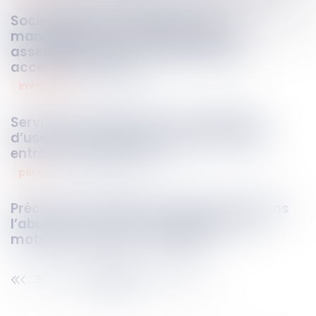
Société civile : la désignation d’un
mandataire pour convoquer une
assemblée doit suivre la procédure
accélérée au fond !
immobilier
06
juin
2025
Servitude de passage : l’impossibilité
d’usage causée par le fonds dominant
entraîne son extinction !
pénal
06
juin
2025
Précisions sur l’élément intentionnel dans
l’abus de confiance : l’exigence d’une
motivation claire et complète
302
303
304
305
306
307
308
...
...