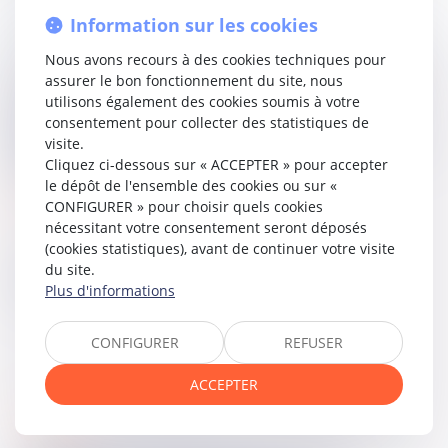
d’autorisation, constitue une irrégularité.
Information sur les cookies
Ainsi, l’arrêt de la chambre de l’instruction est partiellement
Nous avons recours à des cookies techniques pour
cassé, en ce qu’il avait refusé d’annuler le mandat d’arrêt
assurer le bon fonctionnement du site, nous
et les actes subséquents, y compris le mandat d’arrêt
utilisons également des cookies soumis à votre
européen, fondés sur des données obtenues
consentement pour collecter des statistiques de
irrégulièrement et sur des faits non compris dans la saisine
visite.
initiale du juge d’instruction.
Cliquez ci-dessous sur « ACCEPTER » pour accepter
le dépôt de l'ensemble des cookies ou sur «
Lire la décision…
CONFIGURER » pour choisir quels cookies
nécessitant votre consentement seront déposés
(cookies statistiques), avant de continuer votre visite
du site.
Partager sur
Plus d'informations
CONFIGURER
REFUSER
ACCEPTER
societes
06
juin
2025