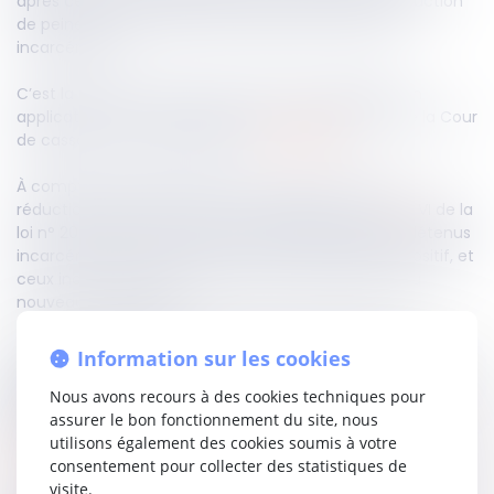
après cette date, relève du nouveau régime de réduction
de peine dès lors qu’elle fait l’objet d’une nouvelle
incarcération.
C’est la solution retenue par la Cour de cassation en
application d’un avis rendu le 8 janvier 2025 (Avis de la Cour
de cassation, 8 janvier 2025, n°
24-96.005
).
À compter du 1er janvier 2023, un régime rénové de
réduction de peine est entré en vigueur. L’article
59
VI de la
loi n° 2021-1729 du 22 décembre 2021 distingue les détenus
incarcérés avant cette date, soumis à l’ancien dispositif, et
ceux incarcérés après le 1er janvier 2023, relevant du
nouveau mécanisme.
Il en résulte que lorsqu’un détenu est libéré puis de
Information sur les cookies
nouveau écroué après cette date, le nouveau régime de
réduction de peine s’applique en raison du caractère
Nous avons recours à des cookies techniques pour
autonome de cette seconde incarcération.
assurer le bon fonctionnement du site, nous
utilisons également des cookies soumis à votre
Lire la décision…
consentement pour collecter des statistiques de
visite.