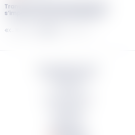
Transport CMR : la prescription CMR
s’impose au prestataire logistique !
168
169
170
171
172
173
174
...
...
Septeo Digital & Services
tous droit réservés
Groupe
Septeo
Contact
S’abonner à la newsletter
Politique de confidentialité
Plan du site
Mentions légales
Politique de cookies
Suivez-nous