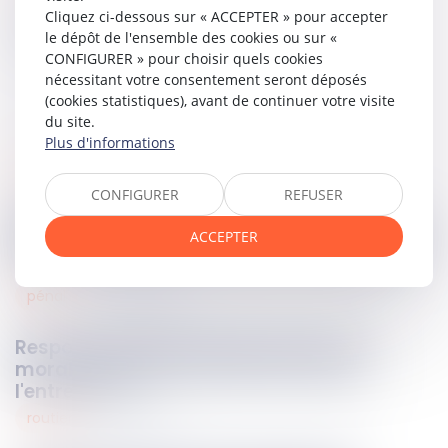
Cliquez ci-dessous sur « ACCEPTER » pour accepter
Partager sur
le dépôt de l'ensemble des cookies ou sur «
CONFIGURER » pour choisir quels cookies
nécessitant votre consentement seront déposés
(cookies statistiques), avant de continuer votre visite
du site.
Plus d'informations
santé
12
déc.
2025
CONFIGURER
REFUSER
Soins sans consentement : le transfert au-
ACCEPTER
delà de 48 heures constitue une irrégularité
!
pénal
12
déc.
2025
Responsabilité pénale des personnes
morales : jusqu'où s'étend la faute de
l'entreprise ?
routier
11
déc.
2025