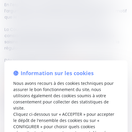
En l’espèce, la cour d’appel avait déclaré irrecevable
l’argument tiré de la nullité de la mise en examen, au motif
que le juge d’instruction aurait excédé sa saisine.
La Cour de cassation censure ce raisonnement : elle
considère que la méconnaissance de l’étendue de la
saisine du magistrat instructeur affecte directement la
régularité du titre de détention.
Dès lors, le moyen ne pouvait être déclaré irrecevable,
conformément aux articles
186
et
593
du code de
Information sur les cookies
procédure pénale.
Nous avons recours à des cookies techniques pour
Lire la décision…
assurer le bon fonctionnement du site, nous
utilisons également des cookies soumis à votre
Partager sur
consentement pour collecter des statistiques de
visite.
Cliquez ci-dessous sur « ACCEPTER » pour accepter
le dépôt de l'ensemble des cookies ou sur «
CONFIGURER » pour choisir quels cookies