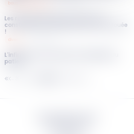
baux commerciaux
22
mai
2025
Les restrictions liées au Covid-19 ne
constituent pas une perte de la chose louée
!
divers
22
mai
2025
L'infirmier et les directives anticipées du
patient
314
315
316
317
318
319
320
...
...
Septeo Digital & Services
tous droit réservés
Groupe
Septeo