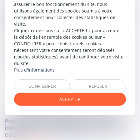
assurer le bon fonctionnement du site, nous
La Cour de cassation accueille ce grief et casse l’arrêt pour
utilisons également des cookies soumis à votre
défaut de motivation sur ce point, relevant que les juges
consentement pour collecter des statistiques de
d’appel avaient omis de tenir compte de la situation
visite.
financière du prévenu.
Cliquez ci-dessous sur « ACCEPTER » pour accepter
le dépôt de l'ensemble des cookies ou sur «
Lire la décision…
CONFIGURER » pour choisir quels cookies
nécessitant votre consentement seront déposés
(cookies statistiques), avant de continuer votre visite
Partager sur
du site.
Plus d'informations
CONFIGURER
REFUSER
ACCEPTER
consommation
22
mai
2025
Pas d’obstacle à l’anatocisme : la loi
interprétative s’applique aux contrats en
cours