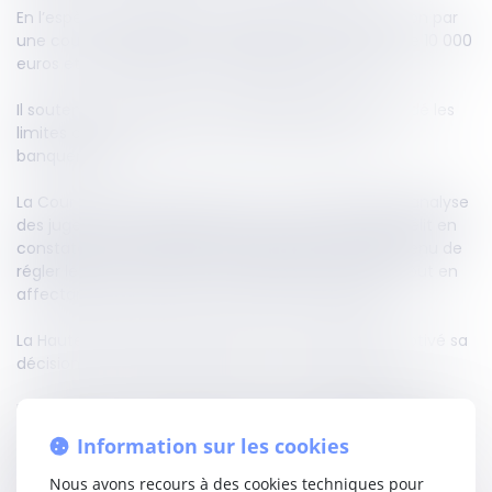
En l’espèce, un dirigeant contestait sa condamnation par
une cour d’appel, qui lui avait infligé une amende de 10 000
euros et une interdiction de gérer pendant 5 ans.
Il soutenait notamment que les juges avaient excédé les
limites de leur saisine pour retenir l’infraction de
banqueroute.
La Cour de cassation rejette ce moyen. Elle valide l’analyse
des juges du fond, lesquels avaient caractérisé le délit en
constatant notamment que l’intéressé s’était abstenu de
régler les dettes fiscales et sociales de la société, tout en
affectant les fonds à des créances personnelles.
La Haute juridiction estime que la cour d’appel a motivé sa
décision sans outrepasser les termes de sa saisine.
En revanche, sur un second moyen, le dirigeant reprochait
à la cour d’appel de ne pas avoir pris en considération ses
Information sur les cookies
ressources et ses charges pour fixer le montant de
l’amende.
Nous avons recours à des cookies techniques pour