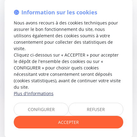
Elle rappellera également que l’ouverture d’une procédure
Information sur les cookies
collective entraîne l’interruption des instances en cours, qui
ne peuvent reprendre qu’après la déclaration de la
Nous avons recours à des cookies techniques pour
créance à la procédure collective.
assurer le bon fonctionnement du site, nous
utilisons également des cookies soumis à votre
D’autre part, elle insistera sur le fait que l’instance
consentement pour collecter des statistiques de
interrompue ne pouvait être reprise qu’après la déclaration
visite.
de la créance au passif, conformément aux règles du droit
Cliquez ci-dessous sur « ACCEPTER » pour accepter
portugais.
le dépôt de l'ensemble des cookies ou sur «
CONFIGURER » pour choisir quels cookies
La Haute juridiction insiste sur la nécessité de respecter les
nécessitant votre consentement seront déposés
règles impératives applicables aux procédures collectives.
(cookies statistiques), avant de continuer votre visite
Les créanciers dont les débiteurs font l’objet d’une telle
du site.
procédure devront impérativement déclarer leur créance
Plus d'informations
au passif de la société avant toute reprise de l’instance.
CONFIGURER
REFUSER
Lire la décision…
ACCEPTER
Partager sur