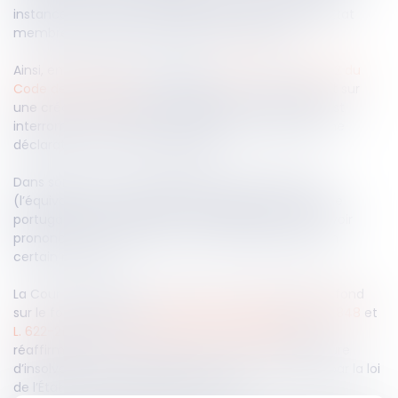
instances en cours, la loi applicable reste celle de l’État
membre dans lequel l’instance est pendante.
Ainsi, en application des articles
L. 622-21
et
L. 622-22 du
Code de commerce
, une instance en cours portant sur
une créance antérieure au jugement d’ouverture est
interrompue. Sa reprise n'étant possible qu’après une
déclaration de créance régulière.
Dans son pourvoi, l’« administrador de insolvência »
(l’équivalent d’un liquidateur judiciaire) d’une société
portugaise reprochait à la Cour d’appel de Paris d’avoir
prononcé la condamnation de la société à payer un
certain montant.
La Cour de cassation censurera l’arrêt des juges du fond
sur le fondement des
articles 18 du règlement 2015/848
et
L. 622-21
et
L. 622-22 du Code de commerce
. Elle
réaffirmera, d’une part, que les effets de la procédure
d’insolvabilité sur une instance en cours sont régis par la loi
de l’État où se déroule ladite instance.