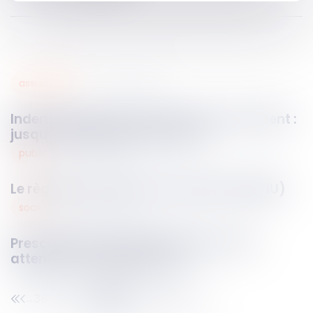
assurances
25
févr.
2025
Indemnisation des victimes d’un accident :
jusqu’où peut aller l’assureur ?
public
25
févr.
2025
Le règlement national d’urbanisme (RNU)
social
24
févr.
2025
Prescription et requalification en CDI :
attention au délai d’un an !
383
384
385
386
387
388
389
...
...