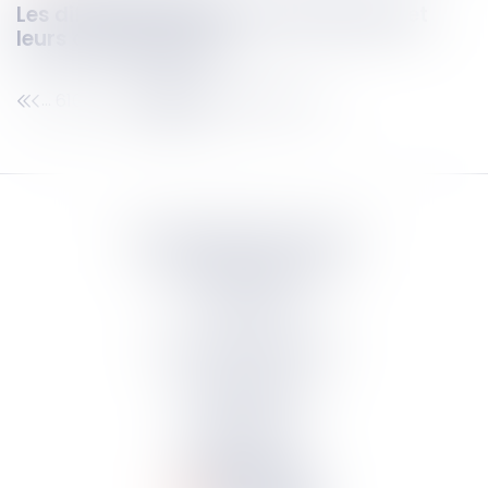
Les différents régimes matrimoniaux et
leurs conséquences
610
611
612
613
614
615
616
...
...
Septeo Digital & Services
tous droit réservés
Groupe
Septeo
Contact
S’abonner à la newsletter
Politique de confidentialité
Plan du site
Mentions légales
Politique de cookies
Suivez-nous