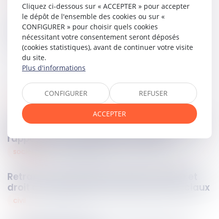
Cliquez ci-dessous sur « ACCEPTER » pour accepter
le dépôt de l'ensemble des cookies ou sur «
CONFIGURER » pour choisir quels cookies
Partager sur
nécessitant votre consentement seront déposés
(cookies statistiques), avant de continuer votre visite
du site.
Plus d'informations
CONFIGURER
REFUSER
immobilier
16
janv.
2024
ACCEPTER
Bien situé en zone tendue et préavis réduit :
rappel sur le formalisme du congé
sociétés
16
janv.
2024
Retrait d'une société à capital variable et
droit au remboursement des droits sociaux
civil
15
janv.
2024