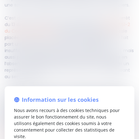
une somme destinée à être répartie entre les créanciers.
C’est dans ce contexte que la Cour affirme dans un arrêt
du 13 décembre 2023, sur le fondement de l’
article L.651-2
du Code de commerce
, que lorsque la personne morale
placée en liquidation judiciaire est une SAS dirigée de fait
part une personne morale, la responsabilité pour
insuffisance d’actif est encourue à la fois par celle-ci, mais
aussi par le représentant légal de la personne morale en
l’absence d’obligation légale ou statutaire de désigner un
représentant permanent de la personne morale dirigeant
au sein de la SAS.
Dès lors, la Cour de cassation considère que si la SAS est
dirigée par une personne morale représentée légalement
Information sur les cookies
par une personne physique, la faute de gestion de nature à
retenir la responsabilité pour insuffisance d’actif du
Nous avons recours à des cookies techniques pour
dirigeant peut être caractérisée indifféremment à l’égard
assurer le bon fonctionnement du site, nous
de ce dernier, ou de son représentant.
utilisons également des cookies soumis à votre
consentement pour collecter des statistiques de
Lire la décision…
visite.