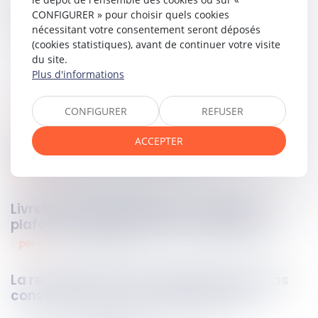
Partager sur
CONFIGURER » pour choisir quels cookies
nécessitant votre consentement seront déposés
(cookies statistiques), avant de continuer votre visite
du site.
Plus d'informations
CONFIGURER
REFUSER
podcasts
04
oct.
2023
ACCEPTER
Client mystère et licenciement
bancaire
04
oct.
2023
Livret d’épargne populaire : nouveau
plafond à compter du 1er octobre 2023
pénal
04
oct.
2023
La reconnaissance de paternité n’est pas
constitutive d’un faux administratif