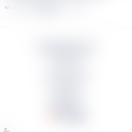
666
667
668
669
670
671
672
...
...
Septeo Digital & Services
tous droit réservés
Groupe
Septeo
Contact
S’abonner à la newsletter
Politique de confidentialité
Plan du site
Mentions légales
Politique de cookies
Suivez-nous