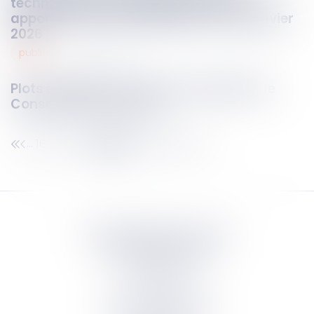
technique face aux véhicules à risque :
apports du décret applicable au 1er janvier
2026
public
18
déc.
2025
Plots en béton et accès à la propriété : le
Conseil d’Etat tranche !
163
164
165
166
167
168
169
...
...
Septeo Digital & Services
tous droit réservés
Groupe
Septeo
Contact
S’abonner à la newsletter
Politique de confidentialité