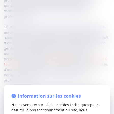
prononcer sur le régime applicable aux agents
contractuels de la fonction publique hospitalière en
matière d’accidents du travail et de maladies
professionnelles.
L’établissement soutenait relever du mécanisme d’auto-
assurance prévu par le code de la sécurité sociale, en
raison de son effectif supérieur à 1 000 agents, et sollicitait
à ce titre la restitution des cotisations versées au régime
général. La Cour rappelle toutefois que les agents
contractuels hospitaliers sont soumis à un statut
particulier, issu de la
loi du 9 janvier 1986
et du
décret du 6
février 1991
, qui prévoit leur affiliation aux caisses primaires
d’assurance maladie pour l’ensemble des risques, y
compris les accidents du travail et maladies
professionnelles.
En l’absence de disposition législative ou réglementaire
Information sur les cookies
venant remettre en cause ce principe, la Cour juge que
cette affiliation demeure applicable, indépendamment de
Nous avons recours à des cookies techniques pour
la taille de l’établissement employeur. Elle en déduit que les
assurer le bon fonctionnement du site, nous
cotisations litigieuses étaient légalement dues et rejette la