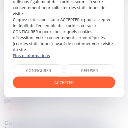
utilisons également des cookies soumis à votre
demande de restitution formée par le centre hospitalier.
consentement pour collecter des statistiques de
visite.
Lire la décision…
Cliquez ci-dessous sur « ACCEPTER » pour accepter
le dépôt de l'ensemble des cookies ou sur «
CONFIGURER » pour choisir quels cookies
Partager sur
nécessitant votre consentement seront déposés
(cookies statistiques), avant de continuer votre visite
du site.
Plus d'informations
CONFIGURER
REFUSER
civil
19
déc.
2025
ACCEPTER
L’indivisaire défaillant : quels recours
possibles ?
routier
18
déc.
2025
Campagnes de rappel et contrôle