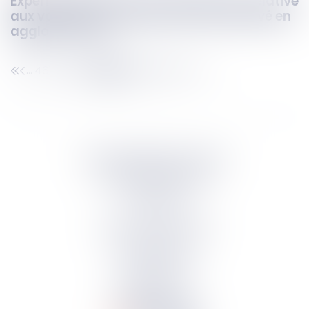
Expérimentation d'une signalisation relative
aux voies de circulation à accès réservé en
agglomération
461
462
463
464
465
466
467
...
...
Septeo Digital & Services
tous droit réservés
Groupe
Septeo
Contact
S’abonner à la newsletter
Politique de confidentialité
Plan du site
Mentions légales
Politique de cookies
Suivez-nous