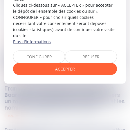
Cliquez ci-dessous sur « ACCEPTER » pour accepter
le dépôt de l'ensemble des cookies ou sur «
CONFIGURER » pour choisir quels cookies
nécessitant votre consentement seront déposés
(cookies statistiques), avant de continuer votre visite
du site.
consommation
28
oct.
2024
Plus d'informations
L'autoconsommation d'énergie
CONFIGURER
REFUSER
photovoltaïque : quels sont les droits et les
obligations des consommateurs ?
ACCEPTER
sociétés
25
oct.
2024
Transposition de la directive Women on
Boards dans la législation française : vers
un meilleur équilibre entre les femmes et les
hommes dans les sociétés cotées
routier
25
oct.
2024