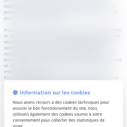
Un arrêté du 26 septembre 2024 fixe le coût moyen
national de l'ensemble socle de service des services de
prévention et de santé au travail interentreprises est fixé
pour l'année 2025 à 115,50 euros.
Pour rappel, le socle de services des services de prévention
et de santé au travail interentreprises (SPSTI) regroupe un
ensemble minimal de prestations obligatoires que ces
services doivent fournir aux entreprises adhérentes. Ce
socle inclut des actions de prévention des risques
professionnels, le suivi individuel de la santé des travailleurs,
et des actions visant à préserver la santé physique et
mentale des salariés.
Il repose sur une approche proactive de la prévention des
risques professionnels, tout en tenant compte des
spécificités de chaque secteur d'activité et des conditions
Information sur les cookies
de travail des employés.
Nous avons recours à des cookies techniques pour
Accéder au texte…
assurer le bon fonctionnement du site, nous
utilisons également des cookies soumis à votre
consentement pour collecter des statistiques de
Partager sur
visite.