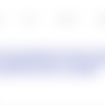
s
Veille
Podcasts
Leg
’applique pas à l’instructi
ssion de recours amiable