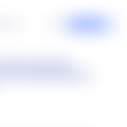
al design
À propos
Contribuer
on des réclamations