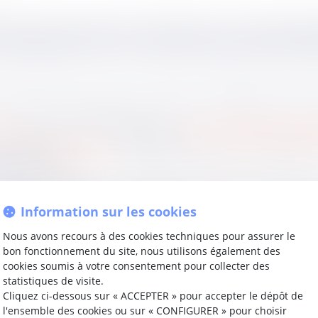
t informer ou faire informer l’employeur ou l’un de ses pr
otifs légitimes. Dans ce contexte, la Caisse primaire d’as
ion apporte des précisions relatives à l’obligation d’info
ciale
, dans sa rédaction issue du
décret n°2009-938 du 29 j
éa de l’
article R.441-11
dudit Code, elle doit communiquer à
re sa décision.
 permettant de déterminer la date de réception, l’informati
Information sur les cookies
e consulter le dossier mentionné à l’
article R.441-13
dudit C
Nous avons recours à des cookies techniques pour assurer le
n d’information de l’employeur par la caisse ne s’applique 
bon fonctionnement du site, nous utilisons également des
cookies soumis à votre consentement pour collecter des
 ultérieurement contester la décision auprès de la juri
statistiques de visite.
Cliquez ci-dessous sur « ACCEPTER » pour accepter le dépôt de
l'ensemble des cookies ou sur « CONFIGURER » pour choisir