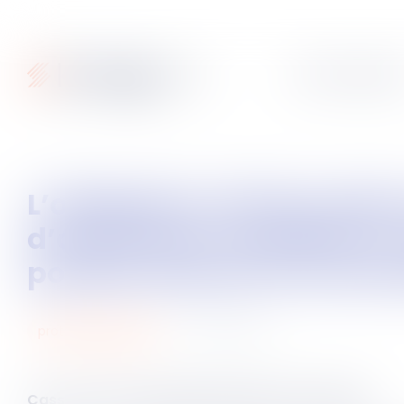
Articles
Fiches pratique
L’obligation d’information de l’employeur envers la Caisse primaire
d’assurance maladie ne s
portées devant la Commi
05
mars
2024
protection sociale
ème
Cass. civ 2
du 29 février 2024, n°22-14.424