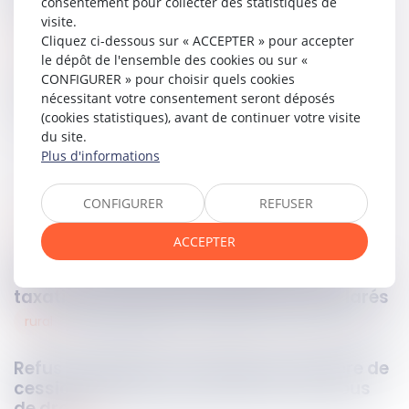
consentement pour collecter des statistiques de
Conseil constitutionnel.
visite.
Cliquez ci-dessous sur « ACCEPTER » pour accepter
Lire la décision…
le dépôt de l'ensemble des cookies ou sur «
CONFIGURER » pour choisir quels cookies
Partager sur
nécessitant votre consentement seront déposés
(cookies statistiques), avant de continuer votre visite
du site.
Plus d'informations
CONFIGURER
REFUSER
fiscal
14
nov.
2024
ACCEPTER
Déduction des intérêts justifiés dans la
taxation des avoirs étrangers non déclarés
rural
14
nov.
2024
Refus d’agrément du bailleur en matière de
cession du bail rural : les limites de l’abus
de droit