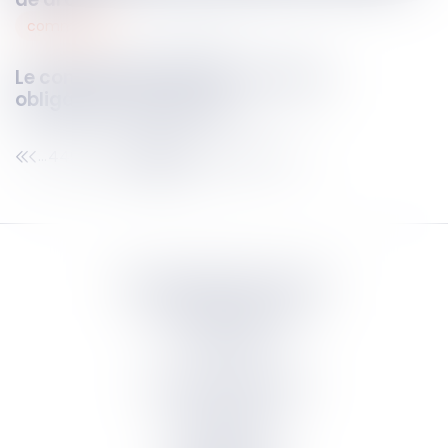
commercial
14
nov.
2024
Le contrat de franchise : droits et
obligations des parties
449
450
451
452
453
454
455
...
...
Septeo Digital & Services
tous droit réservés
Groupe
Septeo
Contact
S’abonner à la newsletter
Politique de confidentialité
Plan du site
Mentions légales
Politique de cookies