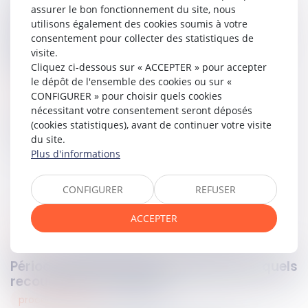
protection sociale des travailleurs, en rappelant que le
assurer le bon fonctionnement du site, nous
détachement ne peut servir à contourner les règles de
utilisons également des cookies soumis à votre
sécurité sociale applicables et à priver les salariés des
consentement pour collecter des statistiques de
garanties attachées au régime qui aurait dû leur être
visite.
applicable.
Cliquez ci-dessous sur « ACCEPTER » pour accepter
le dépôt de l'ensemble des cookies ou sur «
Lire la décision…
CONFIGURER » pour choisir quels cookies
nécessitant votre consentement seront déposés
(cookies statistiques), avant de continuer votre visite
Partager sur
du site.
Plus d'informations
CONFIGURER
REFUSER
ACCEPTER
social
17
juin
2026
Période d’essai rompue abusivement : quels
recours pour le salarié ?
procedure civile
17
juin
2026