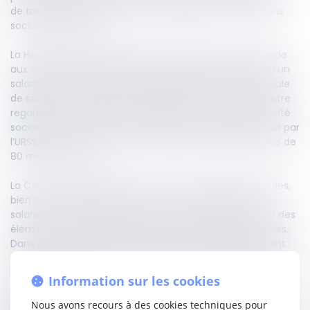
de travailleurs étrangers afin d’échapper aux cotisations
sociales françaises.
La Haute juridiction rappelle qu’en présence d’une fraude
aux certificats A1 (documents européens attestant qu’un
salarié détaché reste affilié au régime de sécurité sociale
de son pays d’origine), les salariés concernés doivent être
regardés comme relevant du régime français de sécurité
sociale. Elle valide ainsi l’indemnisation du préjudice subi par
l’URSSAF du fait des cotisations éludées, estimées à plus de
80 millions d’euros.
La Cour souligne également que les autorités espagnoles,
bien qu’ayant confirmé les certificats A1 délivrés aux
salariés, n’avaient procédé à aucun réexamen effectif des
éléments de fraude transmis par les autorités françaises.
Dans ces conditions, les juridictions françaises pouvaient
écarter ces certificats et constater le caractère frauduleux
du dispositif.
Information sur les cookies
Cette décision constitue un signal fort en faveur de la
Nous avons recours à des cookies techniques pour