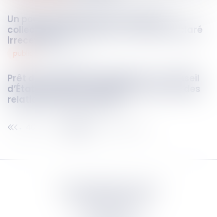
Un pourvoi dirigé à l’encontre de la «
collectivité des héritiers » doit être déclaré
irrecevable !
public
17
juin
2026
Prêt de la Tapisserie de Bayeux : le Conseil
d’État décline sa compétence au nom des
relations internationales
40
41
42
43
44
45
46
...
...
Septeo Digital & Services
tous droit réservés
Groupe
Septeo