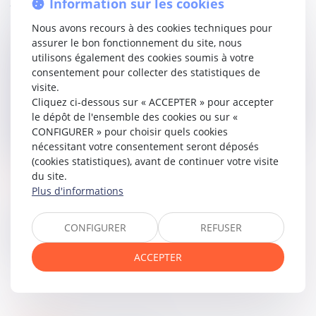
jugement.
Information sur les cookies
Nous avons recours à des cookies techniques pour
Elle écarte également son raisonnement qui considérait
assurer le bon fonctionnement du site, nous
que si la société était chargée de recueillir les cotisations
utilisons également des cookies soumis à votre
dues, ces dernières n’étaient pas relatives à de
consentement pour collecter des statistiques de
l’occupation de domaine public. Or, une redevance
visite.
acquittée en contrepartie d’une autorisation d'occupation
Cliquez ci-dessous sur « ACCEPTER » pour accepter
du domaine public ouvrant droit à titre accessoire à des
le dépôt de l'ensemble des cookies ou sur «
prestations de service revêt le caractère d'une redevance
CONFIGURER » pour choisir quels cookies
domaniale et non, fût-ce pour partie, d'une redevance
nécessitant votre consentement seront déposés
pour service rendu.
(cookies statistiques), avant de continuer votre visite
du site.
Lire la décision…
Plus d'informations
CONFIGURER
REFUSER
Partager sur
ACCEPTER