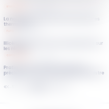
immobilier
12
mars
2024
La nouvelle réglementation des passoires
thermiques
rural
12
mars
2024
Illicéité des clauses de fermage basées sur
les récoltes
commercial
11
mars
2024
Pratique restrictive de concurrence :
précisions sur l’action portée par le Ministre
578
579
580
581
582
583
584
...
...