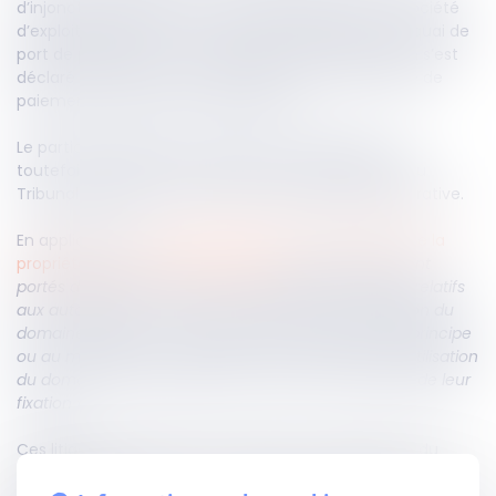
d’injonction de payer une certaine somme à une société
d’exploitation quant à un droit de mouillage sur un quai de
port de plaisance, le Tribunal judiciaire de Perpignan s’est
déclaré compétent et a fait droit à cette demande de
paiement de la société d’exploitation.
Le particulier disposant du droit de mouillage avait
toutefois soulevé une exception d’incompétence du
Tribunal judiciaire au profit de la juridiction administrative.
En application de
l’article L 2331-1 du Code général de la
propriété des personnes publiques
énonce que «
sont
portés devant la juridiction administrative, les litiges relatifs
aux autorisations ou contrats comportant occupation du
domaine public, […], de même que ceux relatifs au principe
ou au montant des redevances d'occupation ou d'utilisation
du domaine public, quelles que soient les modalités de leur
fixation
».
Ces litiges ne relevant donc pas de la compétence du
Tribunal judiciaire, la Cour de cassation casse et annule son