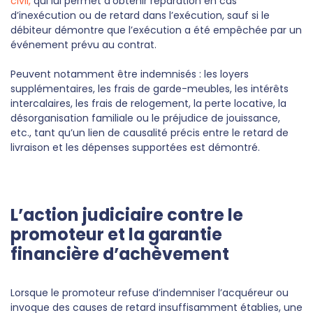
civil,
qui lui permet d’obtenir réparation en cas
d’inexécution ou de retard dans l’exécution, sauf si le
Nous avons recours à des cookies techniques pour
débiteur démontre que l’exécution a été empêchée par un
assurer le bon fonctionnement du site, nous
événement prévu au contrat.
utilisons également des cookies soumis à votre
consentement pour collecter des statistiques de
Peuvent notamment être indemnisés : les loyers
visite.
supplémentaires, les frais de garde-meubles, les intérêts
Cliquez ci-dessous sur « ACCEPTER » pour accepter
intercalaires, les frais de relogement, la perte locative, la
le dépôt de l'ensemble des cookies ou sur «
désorganisation familiale ou le préjudice de jouissance,
CONFIGURER » pour choisir quels cookies
etc., tant qu’un lien de causalité précis entre le retard de
nécessitant votre consentement seront déposés
livraison et les dépenses supportées est démontré.
(cookies statistiques), avant de continuer votre visite
du site.
Plus d'informations
L’action judiciaire contre le
CONFIGURER
REFUSER
promoteur et la garantie
ACCEPTER
financière d’achèvement
Lorsque le promoteur refuse d’indemniser l’acquéreur ou
invoque des causes de retard insuffisamment établies, une