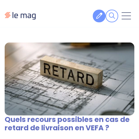
Articles
Fiches pratiques
Veille
Podcasts
Legal design
À propos
Quels recours possibles en cas de
Suivez-nous
retard de livraison en VEFA ?