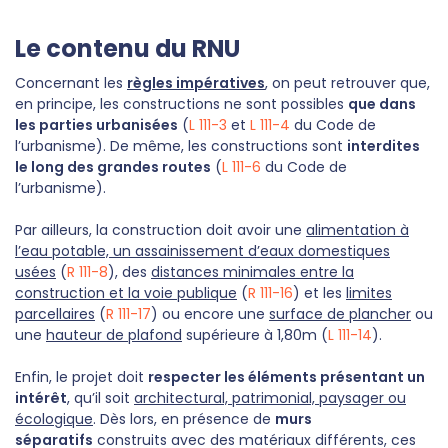
Le contenu du RNU
Concernant les
règles impératives
, on peut retrouver que,
en principe, les constructions ne sont possibles
que dans
les parties urbanisées
(
L 111-3
et
L 111-4
du Code de
l’urbanisme). De même, les constructions sont
interdites
le long des grandes routes
(
L 111-6
du Code de
l’urbanisme).
Par ailleurs, la construction doit avoir une
alimentation à
l’eau potable, un assainissement d’eaux domestiques
usées
(
R 111-8
), des
distances minimales entre la
construction et la voie publique
(
R 111-16
) et les
limites
parcellaires
(
R 111-17
) ou encore une
surface de plancher
ou
une
hauteur de plafond
supérieure à 1,80m (
L 111-14
).
Enfin, le projet doit
respecter les éléments présentant un
intérêt
, qu’il soit
architectural, patrimonial, paysager ou
écologique
. Dès lors, en présence de
murs
séparatifs
construits avec des matériaux différents, ces