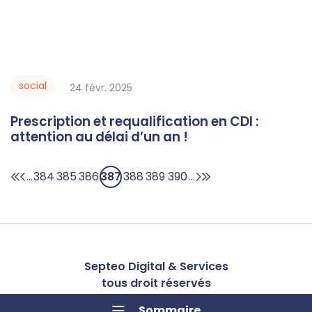
social
24
févr.
2025
Prescription et requalification en CDI :
attention au délai d’un an !
384
385
386
387
388
389
390
...
...
Septeo Digital & Services
tous droit réservés
Comment faire en présence d’un autre document d’urbanisme ?
Groupe
Septeo
Sommaire