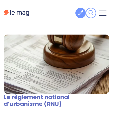
Articles
Fiches pratiques
Veille
Podcasts
Legal design
À propos
Le règlement national
Suivez-nous
d’urbanisme (RNU)