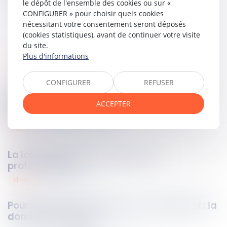
le dépôt de l'ensemble des cookies ou sur «
CONFIGURER » pour choisir quels cookies
nécessitant votre consentement seront déposés
(cookies statistiques), avant de continuer votre visite
du site.
Plus d'informations
assurance
29
févr.
2024
CONFIGURER
REFUSER
Circonstances nouvelles aggravant les
risques : retour sur l’obligation de
ACCEPTER
déclaration de l’assuré
fiscal
29
févr.
2024
La loi de finances 2024 pour les
professionnels
divers
28
févr.
2024
Pour éviter que vos héritiers s'entretuent : la
donation-partage