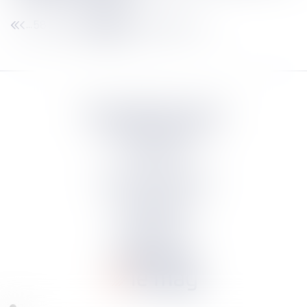
587
588
589
590
591
592
593
...
...
Septeo Digital & Services
tous droit réservés
Groupe
Septeo
Contact
S’abonner à la newsletter
Politique de confidentialité
Plan du site
Mentions légales
Politique de cookies
Suivez-nous