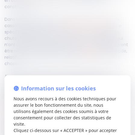
en cas de défaut d’entretien ou par le vice de sa
construction.
Dans une décision rendue le 15 février 2024, la Cour de
cassation affirme, que si l’
article 1244 du Code civil
vise
spécifiquement la ruine d’un bâtiment, qui suppose la
chute d’un élément de construction, les dommages qui
n’ont pas été causés dans une telle circonstance peuvent
être réparés sur le fondement de l’
article 1242
dudit Code,
relatif à la présomption de responsabilité du fait des
choses.
Ainsi, la haute juridiction confirme l’arrêt rendu par la Cour
d’appel qui avait considéré que les dommages
Information sur les cookies
occasionnés sur le bâtiment engagent la responsabilité de
son propriétaire en sa qualité de gardien de l’immeuble lui
Nous avons recours à des cookies techniques pour
appartenant.
assurer le bon fonctionnement du site, nous
utilisons également des cookies soumis à votre
Lire la décision…
consentement pour collecter des statistiques de
visite.
Cliquez ci-dessous sur « ACCEPTER » pour accepter
Partager sur