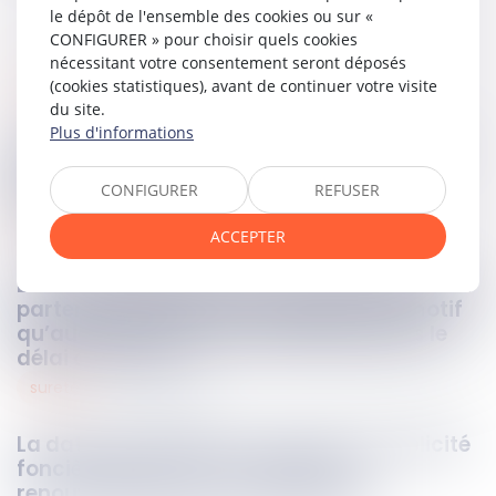
le dépôt de l'ensemble des cookies ou sur «
CONFIGURER » pour choisir quels cookies
nécessitant votre consentement seront déposés
(cookies statistiques), avant de continuer votre visite
obligations
22
mai
2026
du site.
Plus d'informations
En cas de résiliation anticipée d’un CDD, le
prix n’est dû qu’en contrepartie des
CONFIGURER
REFUSER
prestations exécutées
famille
21
mai
2026
ACCEPTER
La CPAM ne peut refuser le capital décès au
partenaire de PACS à charge au seul motif
qu’aucune demande n’a été faite dans le
délai d’un mois
suretés
21
mai
2026
La date de réception au service de publicité
foncière détermine la validité du
renouvellement d’une hypothèque