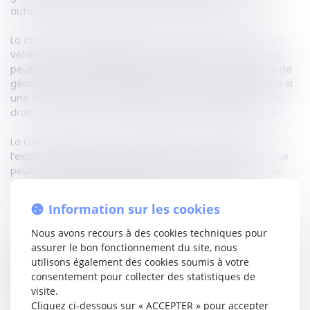
automatisée des plaques d’immatriculation (LAPI).
La chambre criminelle juge qu’une personne utilisant un
véhicule volé ne dispose d’aucun droit sur celui-ci et ne
peut, en conséquence, agir en nullité contre la mesure de
géolocalisation en temps réel dont il a fait l’objet. Même si
une atteinte à la vie privée était invoquée, l’absence de
droit sur le véhicule prive l’intéressé de qualité pour agir.
La Cour adopte le même raisonnement concernant
l’exploitation du LAPI : le conducteur d’un véhicule volé ne
peut contester la régularité de la consultation du fichier
dès lors qu’il ne justifie d’aucun droit sur le bien.
Information sur les cookies
Lire la décision…
Nous avons recours à des cookies techniques pour
assurer le bon fonctionnement du site, nous
utilisons également des cookies soumis à votre
Partager sur
consentement pour collecter des statistiques de
visite.
Cliquez ci-dessous sur « ACCEPTER » pour accepter