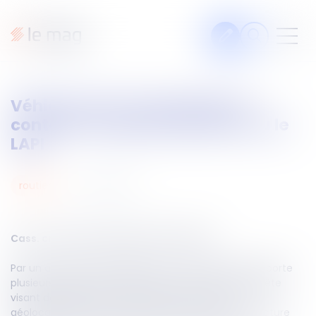
Articles
Véhicule volé : impossible de
Fiches pratiques
contester la géolocalisation ou le
Veille
LAPI
Podcasts
22
mai
2026
routier
Legal design
À propos
Cass. crim du 12 mai 2026, n°25-84.407
Par un arrêt du 12 mai 2026, la Cour de cassation apporte
Suivez-nous
plusieurs précisions importantes en matière d’enquête
visant des véhicules volés, notamment sur la
géolocalisation et la consultation du système de lecture