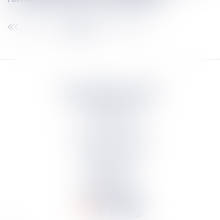
60
61
62
63
64
65
66
...
...
Septeo Digital & Services
tous droit réservés
Groupe
Septeo
Contact
S’abonner à la newsletter
Politique de confidentialité
Plan du site
Mentions légales
Politique de cookies
Suivez-nous