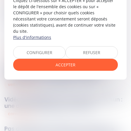
Cliquez ci-dessous sur « ACCEPTER » pour accepter
le dépôt de l'ensemble des cookies ou sur «
Partager sur
CONFIGURER » pour choisir quels cookies
nécessitant votre consentement seront déposés
(cookies statistiques), avant de continuer votre visite
du site.
Plus d'informations
CONFIGURER
REFUSER
procedure civile
17
avr.
2025
ACCEPTER
Caducité de la déclaration d’appel :
attention au formalisme excessif !
veille juridique
17
avr.
2025
Vidéo-surveillance d’un chemin commun :
une atteinte illicite à la vie privée
commercial
17
avr.
2025
Pas de préjudice commercial lorsque le