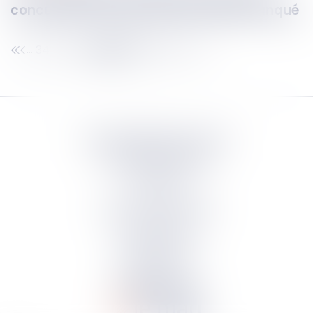
concurrent n’a subi ni perte ni gain manqué
341
342
343
344
345
346
347
...
...
Septeo Digital & Services
tous droit réservés
Groupe
Septeo
Contact
S’abonner à la newsletter
Politique de confidentialité
Plan du site
Mentions légales
Politique de cookies
Suivez-nous