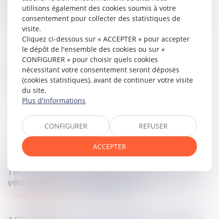
peut être attaquée que par les voies de recours ouvertes
utilisons également des cookies soumis à votre
par la loi, autrement dit devant la Cour d’appel.
consentement pour collecter des statistiques de
visite.
Lire la décision…
Cliquez ci-dessous sur « ACCEPTER » pour accepter
le dépôt de l'ensemble des cookies ou sur «
CONFIGURER » pour choisir quels cookies
nécessitant votre consentement seront déposés
Partager sur
(cookies statistiques), avant de continuer votre visite
du site.
Plus d'informations
CONFIGURER
REFUSER
ACCEPTER
sociétés
05
mai
2025
Term sheet : un simple pré-contrat ou un
véritable outil de négociation ?
responsabilités
02
mai
2025