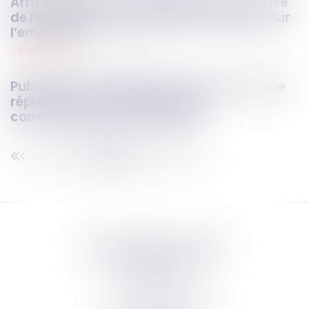
Affichage de sécurité défaillant : la preuve
de la faute inexcusable ne peut reposer sur
l’employeur !
commercial
02
mai
2025
Publicité mensongère et tromperie : quelle
répression pour ces pratiques
commerciales frauduleuses ?
333
334
335
336
337
338
339
...
...
Septeo Digital & Services
tous droit réservés
Groupe
Septeo
Contact
S’abonner à la newsletter