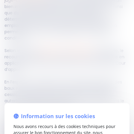
juge-commissaire d’autoriser la vente de gré à gré d’un
bien immobilier du débiteur en liquidation judiciaire, ainsi
que de ses autres biens, aux prix et conditions
déterminées, lorsque la consistance des biens, leurs
emplacements ou les autres reçues sont de nature à
permettre une cession amiable dans de meilleures
conditions.
Selon les articles
R.642-37-1
et
R.642-37-3
dudit Code, le
recours contre les ordonnances du juge-commissaire en
application des articles susvisés est formé devant la Cour
d’appel.
En l’espèce, un bailleur avait saisi le tribunal paritaire des
baux ruraux d’une demande en résiliation du bail pour
cession prohibée, après que le juge-commissaire ait
autorisé le bail conclu avec le preneur à des tiers, dans le
cadre de sa liquidation judiciaire.
Information sur les cookies
Pour la Cour de cassation, la cession de bail ordonnée par
un juge-commissaire dans le cadre d’une liquidation
Nous avons recours à des cookies techniques pour
judiciaire constitue une vente d’autorité de justice qui ne
assurer le bon fonctionnement du site, nous