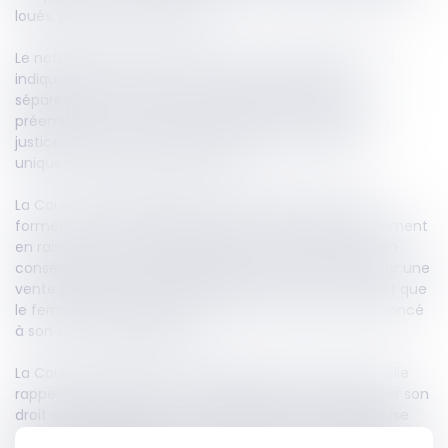
loués, par une vente unique.
Le notaire notifie au fermier cette vente globale en lui
indiquant que les biens ne peuvent être vendus
séparément. Le fermier n’exerce pas son droit de
préemption puis conteste la validité de l’opération en
justice, estimant qu’il aurait dû pouvoir préempter
uniquement les parcelles louées.
La Cour d’appel considère que les parcelles vendues
forment un ensemble économique indivisible, notamment
en raison de leur aménagement commun. Elle juge en
conséquence que les propriétaires pouvaient proposer une
vente globale incluant des biens loués et non loués, et que
le fermier avait valablement été informé et avait renoncé
à son droit de préemption.
La Cour de cassation ne partage pas cette analyse : elle
rappelle que le fermier doit en principe pouvoir exercer son
droit de préemption sur les seuls biens loués. Elle précise
que la vente globale n’est possible qu’en cas d’indivisibilité