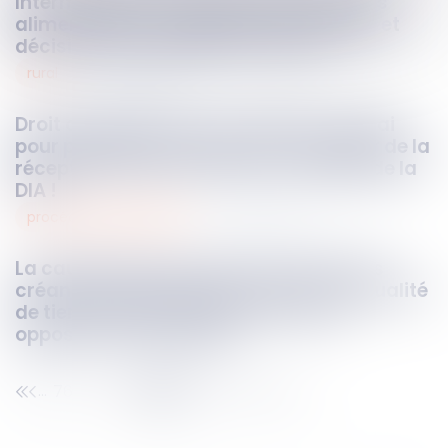
Intermédiation financière des pensions
alimentaires : caractère automatique et
décision insusceptible de recours
rural
23
avr.
2026
Droit de préemption de la SAFER : le délai
pour préempter ne court qu'à compter de la
réception de la notification complète de la
DIA !
procédures collectives
22
avr.
2026
La caution peut contourner un état des
créances incomplet et conserver sa qualité
de tiers intéressé malgré une tierce
opposition irrecevable !
76
77
78
79
80
81
82
...
...