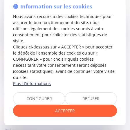
du fonds, laquelle suppose que les biens appartiennent à
Information sur les cookies
un même propriétaire.
Nous avons recours à des cookies techniques pour
Or, les parcelles appartenaient ici à des propriétaires
assurer le bon fonctionnement du site, nous
distincts. En jugeant néanmoins qu’il existait un ensemble
utilisons également des cookies soumis à votre
indivisible, la Cour d’appel a violé la loi. L’arrêt est donc
consentement pour collecter des statistiques de
cassé, l’affaire et les parties sont renvoyés devant la Cour
visite.
d’appel de Montpellier.
Cliquez ci-dessous sur « ACCEPTER » pour accepter
le dépôt de l'ensemble des cookies ou sur «
Lire la décision…
CONFIGURER » pour choisir quels cookies
nécessitant votre consentement seront déposés
(cookies statistiques), avant de continuer votre visite
Partager sur
du site.
Plus d'informations
CONFIGURER
REFUSER
ACCEPTER
famille
23
avr.
2026