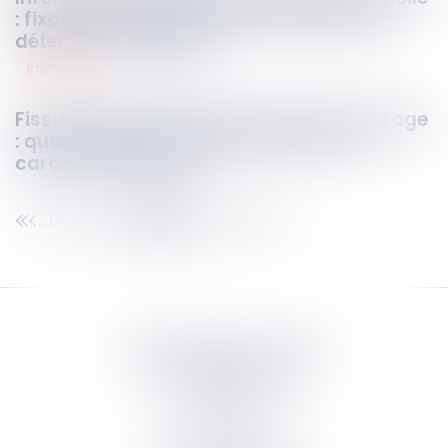
: fixation du point de départ du délai de
détention provisoire
immobilier
09
oct.
2023
Fissures affectant la structure de l'ouvrage
: quand les vices ne présentent pas un
caractère apparent
662
663
664
665
666
667
668
...
...
Septeo Digital & Services
tous droit réservés
Groupe
Septeo
Contact
S’abonner à la newsletter