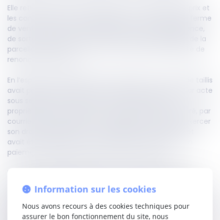
Elle retient alors que la notification ou l’affichage du prix et
les conditions de la vente projetée ne vaut pas offre ferme
de vente au profit du bénéficiaire du droit de préférence,
de sorte que l’exercice de ce droit par le propriétaire de la
parcelle contiguë ne prive pas le vendeur de sa liberté de
renoncer à la vente.
En l’espèce, le propriétaire d’une parcelle en nature de taillis
avait promis de vendre cette dernière à un couple par acte
sous seing privé en date des 7 et 14 juillet 2016. Le
propriétaire d’une parcelle contiguë avait alors déclaré, par
courrier recommandé au 31 août 2016, sa volonté d’exercer
son droit de préférence. Le propriétaire avait refusé et
avait été assigné en vente forcée de la parcelle et en
paiement de dommages-intérêts, par le voisin.
La Cour d’appel jugeait que le droit de préférence avait
produit effet de plein droit dès qu'avait été exprimée
Information sur les cookies
l’intention de l’exercer, sans qu’il n’y ait eu une offre ferme
de vente de la part du vendeur, concluant alors que le
Nous avons recours à des cookies techniques pour
propriétaire voisin était en droit de voir reconnaître la vente
assurer le bon fonctionnement du site, nous