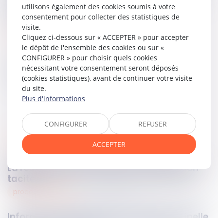
comme valide en raison de l’exercice de son droit de
utilisons également des cookies soumis à votre
préférence.
consentement pour collecter des statistiques de
visite.
Lire la décision…
Cliquez ci-dessous sur « ACCEPTER » pour accepter
le dépôt de l'ensemble des cookies ou sur «
CONFIGURER » pour choisir quels cookies
nécessitant votre consentement seront déposés
Partager sur
(cookies statistiques), avant de continuer votre visite
du site.
Plus d'informations
CONFIGURER
REFUSER
legal design
10
oct.
2023
ACCEPTER
La résiliation d'un contrat à reconduction
tacite
procedure penale
09
oct.
2023
Information judiciaire en matière criminelle