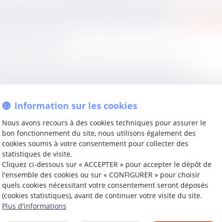
tion verbale, un ensemble immobilier comprenant une mai
gé aux locataires, ils s’étaient fondés sur la
loi du 6 juill
tion ou bail rural ?
el, qui avait retenu la qualification de bail rural.
rtant des poulaillers et un bâtiment agricole, ne pouvait 
çait une activité agricole depuis l’origine du bail, sans c
Information sur les cookies
Nous avons recours à des cookies techniques pour assurer le
bon fonctionnement du site, nous utilisons également des
 un usage agricole, la Cour de cassation valide la qualific
cookies soumis à votre consentement pour collecter des
statistiques de visite.
Cliquez ci-dessous sur « ACCEPTER » pour accepter le dépôt de
l'ensemble des cookies ou sur « CONFIGURER » pour choisir
quels cookies nécessitant votre consentement seront déposés
(cookies statistiques), avant de continuer votre visite du site.
Plus d'informations