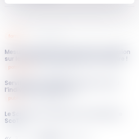
famille
07
mars
2025
Mesure de placement provisoire : précision
sur le décompte des délais de procédure !
patrimoine
07
mars
2025
Servitude et donation-partage : quand
l’indivision ne suffit pas !
public
07
mars
2025
Le Schéma de Cohérence Territoriale (le
ScoT)
377
378
379
380
381
382
383
...
...