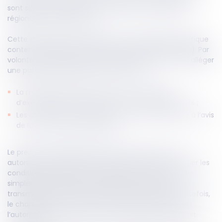
sont soumis à autorisation du directeur de l’agence
régionale de santé (ARS).
Cette autorisation est régie par une procédure spécifique
contenue au sein du Code de la santé publique (CSP). Par
volonté de simplification, le présent décret est venu alléger
une partie de la procédure concernant :
La modification des locaux ou des conditions
d’exécution de l’activité de soins ou d’équipements ;
Les critères pour ne pas soumettre une demande à l’avis
de la commission spécialisée.
Le premier changement permet au titulaire d’une
autorisation souhaitant modifier les locaux ou modifier les
conditions d’exécution de l’autorisation d’en informer
simplement le directeur de l’ARS. Le titulaire devra
transmettre les documents afférents au projet. Toutefois,
le changement ne doit pas être de nature à modifier
l’autorisation auquel cas une nouvelle demande serait