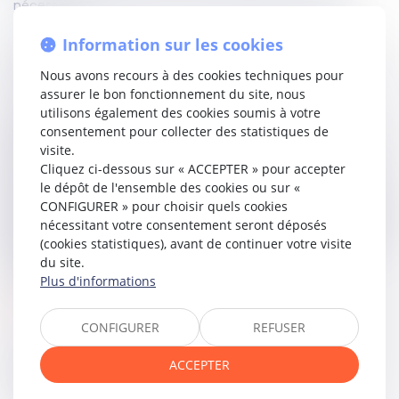
nécessaire.
Information sur les cookies
Une fois l’approbation du directeur obtenue, le titulaire
l’informera de l’achèvement de l’opération afin qu’un
Nous avons recours à des cookies techniques pour
contrôle soit effectué.
assurer le bon fonctionnement du site, nous
utilisons également des cookies soumis à votre
La seconde modification clarifie les situations dans
consentement pour collecter des statistiques de
lesquelles une demande d’autorisation peut être
visite.
exemptée de l’avis de la commission spécialisée de la
Cliquez ci-dessous sur « ACCEPTER » pour accepter
conférence régionale de la santé et de l’autonomie. Cette
le dépôt de l'ensemble des cookies ou sur «
dérogation concernera l’ensemble des demandes
CONFIGURER » pour choisir quels cookies
déposées sur une même période et dans une même zone
nécessitant votre consentement seront déposés
géographique, concernant un même équipement matériel
(cookies statistiques), avant de continuer votre visite
lourd ou pour une même modalité ou mention d'une
du site.
activité de soins.
Plus d'informations
Lire le décret…
CONFIGURER
REFUSER
ACCEPTER
Partager sur