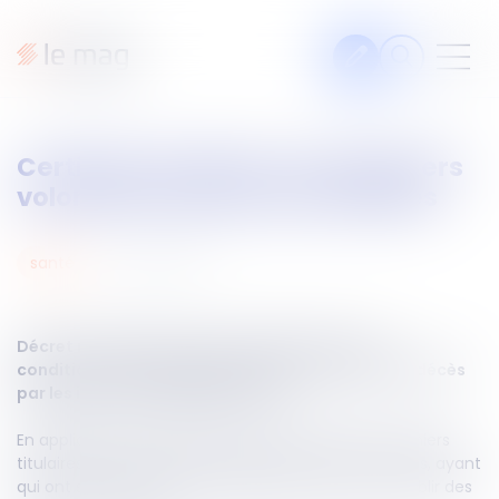
Articles
Certificat de décès : les infirmiers
Fiches pratiques
volontaires désormais habilités
Veille
Podcasts
30
avr.
2025
santé
Legal design
À propos
Décret n°2025-371 du 22 avril 2025 relatif aux
conditions de l'établissement des certificats de décès
par les infirmiers diplômés d'État
En application d’un décret du 22 avril 2025, les infirmiers
Suivez-nous
titulaires du diplôme d’État depuis au moins trois ans, ayant
qui ont suivi une formation spécifique, peuvent établir des