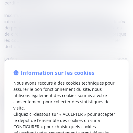
certificats de décès.
Inscrits sur une liste officielle tenue par l’Ordre des
infirmiers, ces professionnels interviennent pour les décès
de personnes majeures, sauf en cas de mort violente ou
de circonstances particulières prévues par la loi, et lorsque
les causes du décès ne peuvent être établies, l'infirmier
doit consulter un médecin.
La formation préalable est strictement encadrée et donne
lieu à une attestation transmise à l'Ordre.
Information sur les cookies
Accéder au texte…
Nous avons recours à des cookies techniques pour
assurer le bon fonctionnement du site, nous
utilisons également des cookies soumis à votre
Partager sur
consentement pour collecter des statistiques de
visite.
Cliquez ci-dessous sur « ACCEPTER » pour accepter
le dépôt de l'ensemble des cookies ou sur «
CONFIGURER » pour choisir quels cookies
nécessitant votre consentement seront déposés