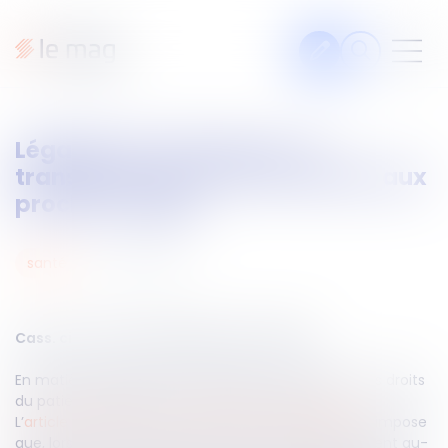
Articles
Légalité de l’isolement : la
Fiches pratiques
transparence de l’information aux
Veille
proches exigée
Podcasts
28
avr.
2025
santé
Legal design
À propos
ère
Cass. civ 1
du 9 avril 2025, n°23-23.219
En matière d’isolement psychiatrique, le respect des droits
Suivez-nous
du patient implique aussi celui de ses proches.
L’
article L. 3222-5-1, II, du Code de la santé publique
impose
que, lors du renouvellement d’une mesure d’isolement au-