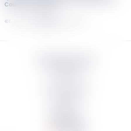
Cour de cassation
334
335
336
337
338
339
340
...
...
Septeo Digital & Services
tous droit réservés
Groupe
Septeo
Contact
S’abonner à la newsletter
Politique de confidentialité
Plan du site
Mentions légales
Politique de cookies
Suivez-nous