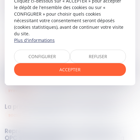
Cliquez ci-dessous sur « ACCEPTER » pour accepter
Partager sur
le dépôt de l'ensemble des cookies ou sur «
CONFIGURER » pour choisir quels cookies
nécessitant votre consentement seront déposés
(cookies statistiques), avant de continuer votre visite
du site.
Plus d'informations
social
29
avr.
2025
CONFIGURER
REFUSER
La production de preuves portant atteinte à
ACCEPTER
la vie privée du salarié n'est pas toujours
illicite
immobilier
28
avr.
2025
La prise de possession non équivoque
social
28
avr.
2025
Représentant syndical en entreprise : la
QPC sur les TPE jugée non sérieuse par la