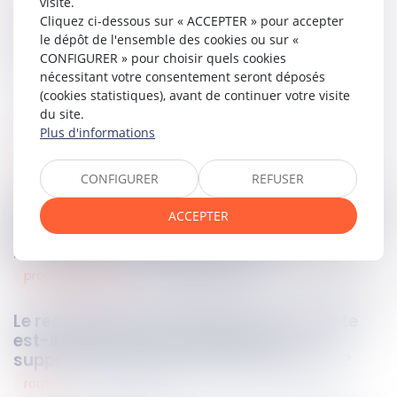
visite.
Cliquez ci-dessous sur « ACCEPTER » pour accepter
Partager sur
le dépôt de l'ensemble des cookies ou sur «
CONFIGURER » pour choisir quels cookies
nécessitant votre consentement seront déposés
(cookies statistiques), avant de continuer votre visite
du site.
Plus d'informations
procédure penale
15
mai
2026
CONFIGURER
REFUSER
Mandat de dépôt à effet différé : l’exécution
ACCEPTER
provisoire est validée sous réserve d’une
motivation renforcée du juge !
procédure civile
15
mai
2026
Le recours à une ordonnance sur requête
est-il justifié en cas de risque de
suppression de preuves informatiques ?
routier
15
mai
2026