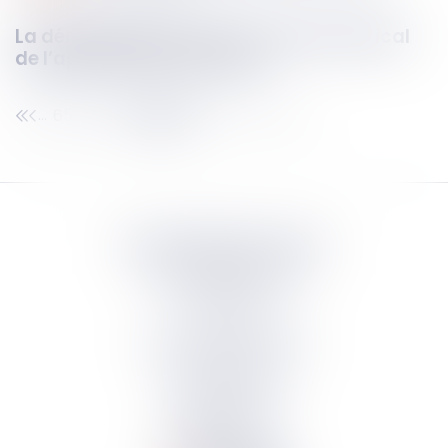
La dématérialisation du contrôle médical
de l’aptitude à la conduite
65
66
67
68
69
70
71
...
...
Septeo Digital & Services
tous droit réservés
Groupe
Septeo
Contact
S’abonner à la newsletter
Politique de confidentialité
Plan du site
Mentions légales
Politique de cookies
Suivez-nous