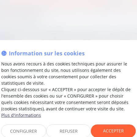
article L.5212-1-1 du Code de la santé publique
et
L.165-1-
catégories de dispositifs médicaux à usage individuel, afi
t leur traçabilité.
tional dénommé
« Enregistrement relatif à la circulation off
f remis en état, en identifiant les opérations de maintenan
ons.
Information sur les cookies
Nous avons recours à des cookies techniques pour assurer le
bon fonctionnement du site, nous utilisons également des
cookies soumis à votre consentement pour collecter des
statistiques de visite.
Cliquez ci-dessous sur « ACCEPTER » pour accepter le dépôt de
l'ensemble des cookies ou sur « CONFIGURER » pour choisir
quels cookies nécessitant votre consentement seront déposés
(cookies statistiques), avant de continuer votre visite du site.
Plus d'informations
ACCEPTER
CONFIGURER
REFUSER