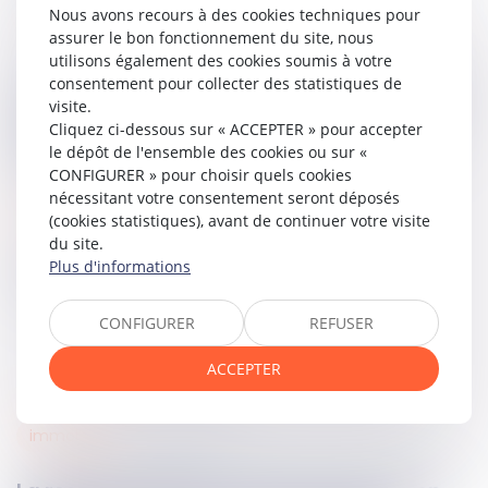
Nous avons recours à des cookies techniques pour
effectivement travaillées.
assurer le bon fonctionnement du site, nous
utilisons également des cookies soumis à votre
La Haute juridiction sécurise le régime de l’annualisation et
consentement pour collecter des statistiques de
rappelle que l’interprétation des accords collectifs ne peut
visite.
conduire à modifier les règles de déclenchement des
Cliquez ci-dessous sur « ACCEPTER » pour accepter
heures supplémentaires sans fondement conventionnel
le dépôt de l'ensemble des cookies ou sur «
clair.
CONFIGURER » pour choisir quels cookies
nécessitant votre consentement seront déposés
Lire la décision…
(cookies statistiques), avant de continuer votre visite
du site.
Plus d'informations
Partager sur
CONFIGURER
REFUSER
ACCEPTER
immobilier
16
juin
2026