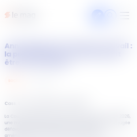
Articles
Annualisation du temps de travail :
Fiches pratiques
la proratisation du seuil ne peut
Veille
être automatique
Podcasts
15
juin
2026
social
Legal design
À propos
Cass. soc du 3 juin 2026, n°24-19.545
La Cour de cassation censure, dans un arrêt du 3 juin 2026,
Suivez-nous
une méthode de calcul des heures supplémentaires jugée
défavorable à l’employeur dans le cadre d’un
aménagement du temps de travail sur l’année.