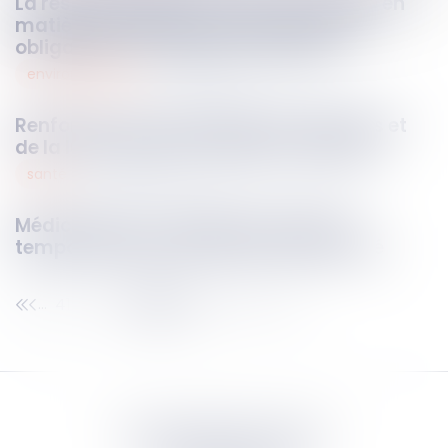
La responsabilité du maître d’ouvrage en
matière de sécurité sur les chantiers :
obligations et risques contentieux
environnement
15
juin
2026
Renforcement de la police des déchets et
de la lutte contre les dépôts sauvages
santé
15
juin
2026
Médicaments : l’ANSM peut adapter
temporairement les stocks de sécurité
41
42
43
44
45
46
47
...
...
Septeo Digital & Services