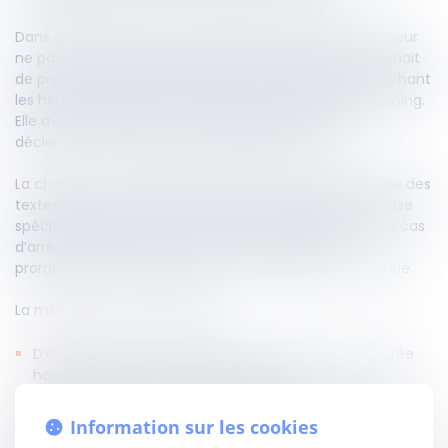
Dans cette affaire, la Cour d’appel avait estimé que, pour
ne pas léser la salariée absente pour maladie, il convenait
de proratiser le seuil annuel de 1 607 heures en retranchant
les heures d’absence effectivement déduites du planning.
Elle avait ainsi abaissé mécaniquement le seuil de
déclenchement des heures supplémentaires.
La chambre sociale adopte une lecture plus rigoureuse des
textes et de l’accord d’entreprise. En l’absence de clause
spécifique prévoyant un mode de calcul particulier en cas
d’arrêt maladie, le juge ne peut procéder à une
proratisation automatique au nom de l’intérêt du salarié.
La méthode correcte impose :
D’évaluer la durée de l’absence sur la base de la durée
hebdomadaire moyenne (35 heures) ;
De retrancher cette durée du plafond annuel de 1 607
heures ;
Information sur les cookies
Puis de comparer ce seuil ajusté aux seules heures