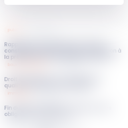
public
08
août
2024
Rappel de l’incompétence du Conseil
constitutionnel pour statuer sur l’élection à
la présidence de l’Assemblée nationale
baux commerciaux
08
août
2024
Droit de préférence et confusion des
qualités de preneur et de bailleur
immobilier
08
août
2024
Fin du bail d’habitation : quelles sont les
obligations du locataire ?