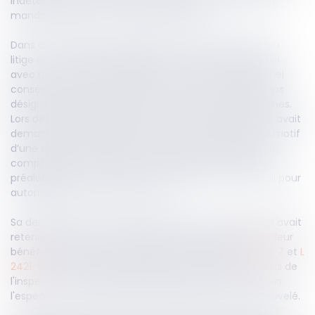
indéterminée (CDD), lorsque le salarié est investi d’un
mandat relevant d’un statut protecteur.
Dans cette affaire, la chambre sociale était saisie d’un
litige où un salarié engagé dans un CDI à temps partiel
avec une société, avait signé deux CDD à temps partiel
consécutifs avec une autre, tout en étant entre temps
désigné conseiller du salarié au Conseil de Prud’hommes.
Lors de l’arrivée à échéance du dernier CDD, le salarié avait
demandé sa requalification en CDI à temps plein, au motif
d’une violation du statut protecteur dont il bénéficiait,
compte tenu du fait que son employeur n’avait pas,
préalablement à la rupture, saisi l’inspection du travail pour
autorisation de la fin du contrat.
Sa demande était accueillie en appel, où la juridiction avait
retenu qu’en tant que conseiller du salarié, le demandeur
bénéficiait de la protection prévue aux articles
L 2421-7
et
L
2421-8
du Code du travail, et que par conséquent l'avis de
l'inspecteur du travail était requis même si, comme en
l'espèce, le contrat de travail ne devait pas être renouvelé.