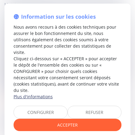
Mais la Haute juridiction n’est pas du même avis, et bien
qu’elle rappelle que la rupture du CDD d’un salarié investi
Information sur les cookies
d’un mandat de conseiller du salarié, avant l'échéance du
terme en raison d'une faute grave ou de l'inaptitude
Nous avons recours à des cookies techniques pour
constatée par le médecin du travail, sinon et comme en
assurer le bon fonctionnement du site, nous
l’espèce, de l'arrivée du terme lorsque l'employeur
utilisons également des cookies soumis à votre
n'envisage pas de renouveler un contrat comportant une
consentement pour collecter des statistiques de
clause de renouvellement, ne peut intervenir qu'après
visite.
autorisation de l'inspecteur du travail,
il n’a pas lieu
Cliquez ci-dessous sur « ACCEPTER » pour accepter
toutefois de saisir l'inspecteur du travail dans le cas de
le dépôt de l'ensemble des cookies ou sur «
l'arrivée du terme d'un contrat à durée déterminée
CONFIGURER » pour choisir quels cookies
lorsque celui-ci ne relève pas des contrats saisonniers
nécessitant votre consentement seront déposés
ou d'usage, et ne comporte pas de clause de
(cookies statistiques), avant de continuer votre visite
renouvellement.
du site.
Plus d'informations
Lire la décision...
CONFIGURER
REFUSER
Partager sur
ACCEPTER