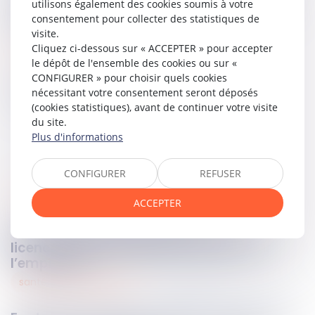
utilisons également des cookies soumis à votre
méconnaissance du droit fondamental au congé annuel
consentement pour collecter des statistiques de
payé.
visite.
Cliquez ci-dessous sur « ACCEPTER » pour accepter
Lire la décision…
le dépôt de l'ensemble des cookies ou sur «
CONFIGURER » pour choisir quels cookies
Partager sur
nécessitant votre consentement seront déposés
(cookies statistiques), avant de continuer votre visite
du site.
Plus d'informations
CONFIGURER
REFUSER
social
19
janv.
2026
ACCEPTER
Carte professionnelle expirée : un
licenciement juridiquement fondé pour
l’employeur
santé et securité au travail
19
janv.
2026