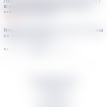
Faute inexcusable et amiante : l’employeur
exposé à une indemnisation étendue,
même après la retraite
sociétés
19
janv.
2026
Préparer sa sortie d'une société : les clauses
de Good et Bad Leaver
146
147
148
149
150
151
152
...
...
Septeo Digital & Services
tous droit réservés
Groupe
Septeo
Contact
S’abonner à la newsletter
Politique de confidentialité