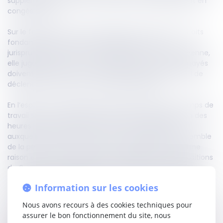
supplémentaires lorsque le salarié a été partiellement en
congés payés.
Sur le fondement de l’article 31§2 de la Charte des droits
fondamentaux de l’Union européenne et sur la
jurisprudence de la Cour de justice de l’Union européenne,
elle juge que les heures correspondant aux congés payés
doivent être prises en compte pour apprécier le seuil de
déclenchement des heures supplémentaires.
En l’espèce, un salarié soumis à un décompte du temps de
travail sur deux semaines faisait valoir que l’exclusion des
heures de congés payés le privait des majorations
auxquelles il aurait eu droit s’il avait travaillé sur l’ensemble
de la période, ce en quoi la Cour de cassation lui donne
raison et écarte partiellement l’application des dispositions
du Code du travail et du décret de 2003 en ce qu’elles
subordonnent le calcul des heures supplémentaires à un
Information sur les cookies
temps de travail effectif.
Nous avons recours à des cookies techniques pour
Pour la Haute juridiction, une telle exclusion est susceptible
assurer le bon fonctionnement du site, nous
de dissuader le salarié de prendre ses congés, en