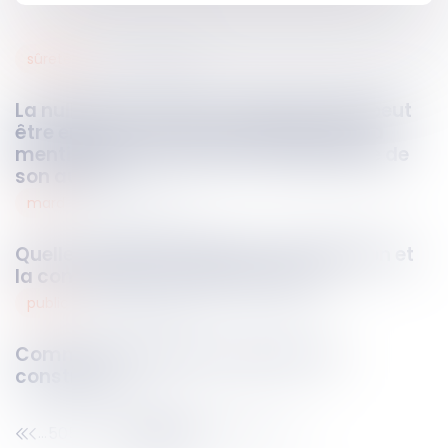
sûretés
01
août
2024
La nullité de l’acte de cautionnement peut
être encourue même en présence de la
mention manuscrite et de la signature de
son auteur
mard
01
août
2024
Quelle confidentialité pour la médiation et
la conciliation conventionnelles ?
public
01
août
2024
Comment contester un permis de
construire ?
505
506
507
508
509
510
511
...
...