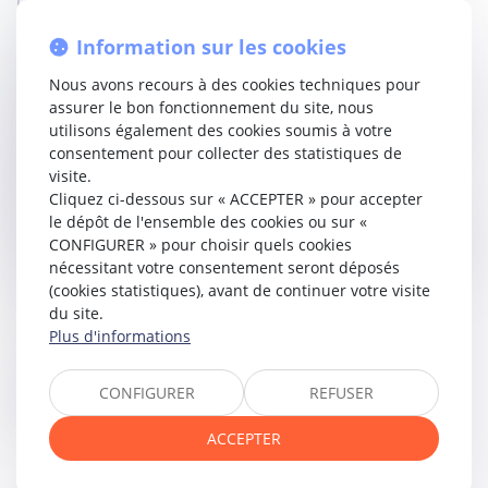
La Haute juridiction justifie sa décision sur le fondement que
dans un procès civil, l'illicéité ou la déloyauté dans l'obtention ou
Information sur les cookies
la production d'un moyen de preuve ne conduit pas
nécessairement à l'écarter des débats.
Nous avons recours à des cookies techniques pour
Elle rappelle ainsi que le juge doit, lorsque cela lui est demandé,
assurer le bon fonctionnement du site, nous
apprécier si une telle preuve porte une atteinte au caractère
utilisons également des cookies soumis à votre
équitable de la procédure dans son ensemble, en mettant en
consentement pour collecter des statistiques de
balance le droit à la preuve et les droits antinomiques en
visite.
présence, et que le droit à la preuve peut à lui seul justifier la
Cliquez ci-dessous sur « ACCEPTER » pour accepter
production d'éléments portant atteinte à d'autres droits, à
le dépôt de l'ensemble des cookies ou sur «
condition que cette production soit indispensable à son exercice
CONFIGURER » pour choisir quels cookies
et que l'atteinte soit strictement proportionnée au but poursuivi.
nécessitant votre consentement seront déposés
(cookies statistiques), avant de continuer votre visite
Lire la décision...
du site.
Plus d'informations
Partager sur
CONFIGURER
REFUSER
ACCEPTER