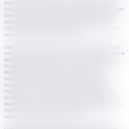
d’appel avait écarté des débats un enregistrement clandestin
d'un entretien avec l'employeur, au motif que le salarié disposait
d'autres choix que d'enregistrer cet entretien pour prouver la
réalité du harcèlement subi depuis plusieurs mois et que
l'atteinte portée aux principes protégés en l'espèce n'était pas
strictement proportionnée au but poursuivi.
Cette décision est censurée par la Cour de cassation dans un
arrêt rendu le 10 juillet dernier, qui considère qu'il appartenait à la
juridiction de second degré de vérifier si la production de
l'enregistrement de l'entretien, effectué à l'insu de l'employeur,
était indispensable à l'exercice du droit à la preuve du
harcèlement moral allégué, au soutien duquel le salarié
invoquait, au titre des éléments permettant de présumer
l'existence de ce harcèlement, les pressions exercées par
l'employeur pour qu'il accepte une rupture conventionnelle.
Dans l'affirmative, les juges devaient rechercher si l'atteinte au
respect de la vie personnelle de l'employeur n'était pas
strictement proportionnée au but poursuivi.