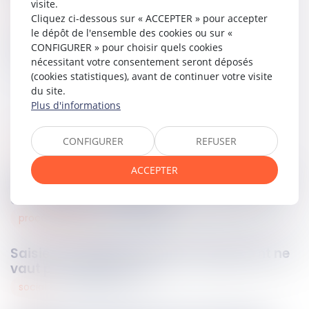
visite.
Lire la décision…
Cliquez ci-dessous sur « ACCEPTER » pour accepter
le dépôt de l'ensemble des cookies ou sur «
CONFIGURER » pour choisir quels cookies
Partager sur
nécessitant votre consentement seront déposés
(cookies statistiques), avant de continuer votre visite
du site.
Plus d'informations
CONFIGURER
REFUSER
fiscal
18
juil.
2025
ACCEPTER
La Cour de cassation précise l’application
des intérêts moratoires !
procédure civile
18
juil.
2025
Saisie immobilière : joindre un jugement ne
vaut pas signification
social
18
juil.
2025