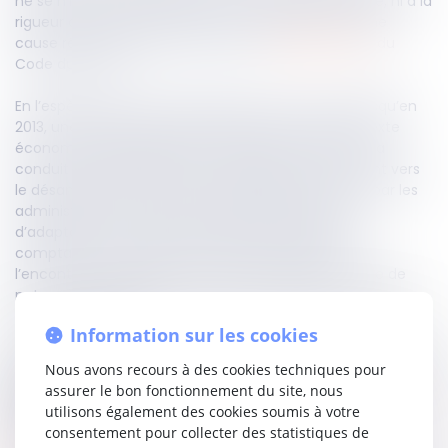
ne se mesure ni à la réussite de la stratégie adoptée, ni à la
rigueur de la gestion passée, mais à l’existence d’une
cause réelle et sérieuse au sens de l’
article L 1233-3
du
Code du travail.
En l’espèce, bien que l’entreprise ait été rentable jusqu’en
2013, une baisse de chiffre d’affaires liée à un contexte
économique dégradé dans le secteur du bâtiment a
conduit à une réorientation stratégique, notamment vers
le désamiantage. Cette décision, jugée pertinente par les
administrateurs judiciaires, traduisait une volonté
d’adaptation face aux difficultés. Ni l’irrégularité
comptable, ni l’interdiction de gérer prononcée à
l’encontre du dirigeant n’ont suffi à établir une faute de
nature à priver les licenciements économiques de cause
réelle et sérieuse.
Information sur les cookies
La Haute juridiction rejette donc les pourvois, précisant que
Nous avons recours à des cookies techniques pour
l’absence de passivité de l’employeur suffit à valider le
assurer le bon fonctionnement du site, nous
motif économique, sauf fraude ou manœuvre
utilisons également des cookies soumis à votre
intentionnelle.
consentement pour collecter des statistiques de