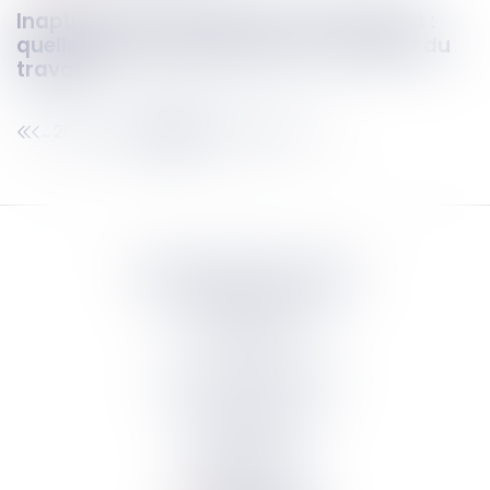
Inaptitude, reclassement, licenciement :
quelle suite possible après un accident du
travail ?
263
264
265
266
267
268
269
...
...
Septeo Digital & Services
tous droit réservés
Groupe
Septeo
Contact
S’abonner à la newsletter
Politique de confidentialité
Plan du site
Mentions légales
Politique de cookies
Suivez-nous