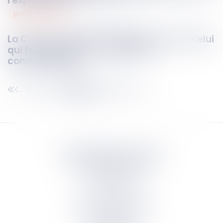
l’expropriation
procédure civile
10
juin
2025
La Cour de cassation rappelle que seul celui
qui fait appel peut contester sa
condamnation
301
302
303
304
305
306
307
...
...
Septeo Digital & Services
tous droit réservés
Groupe
Septeo
Contact
S’abonner à la newsletter
Politique de confidentialité
Plan du site