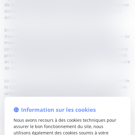
de travail (ce qui prive le licenciement initial de l'entreprise
sortante de tout effet), soit demander à l'entrepreneur
sortant une indemnisation pour le préjudice subi.
En l'espèce, une salariée remplissait les conditions de
transfert prévues par la convention collective (absence de
moins de quatre mois lors de la reprise du marché).
La Cour d'appel avait jugé à juste titre que le licenciement
prononcé par l'entreprise sortante était donc privé d'effet
et que la salariée était fondée à se prévaloir de la poursuite
de son contrat par l'entreprise entrante.
La Cour de cassation valide également le raisonnement de
la Cour d'appel selon lequel, si la salariée ne cherchait pas
une réintégration physique à son poste, le refus de
l'entreprise entrante de poursuivre le contrat de travail
constituait une rupture de fait de la relation de travail.
Information sur les cookies
Cette rupture, intervenue sans respect de la procédure de
licenciement et sans motif notifié, produit les effets d'un
Nous avons recours à des cookies techniques pour
licenciement sans cause réelle et sérieuse.
assurer le bon fonctionnement du site, nous
utilisons également des cookies soumis à votre