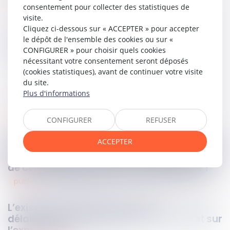
Lire la décision…
consentement pour collecter des statistiques de
visite.
Cliquez ci-dessous sur « ACCEPTER » pour accepter
le dépôt de l'ensemble des cookies ou sur «
Partager sur
CONFIGURER » pour choisir quels cookies
nécessitant votre consentement seront déposés
(cookies statistiques), avant de continuer votre visite
du site.
Plus d'informations
public
11
juin
2025
CONFIGURER
REFUSER
ACCEPTER
Décret n°2025-461 du 26 mai 2025 : quelles
nouveautés concernant le délai de validité
de certaines autorisations d’urbanisme ?
public
10
juin
2025
L’existence d’une procédure de
délaissement antérieure n’a aucun effet sur