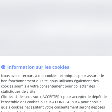
ment, des négociations obligatoires sur la rémunération o
eurs réunions, l’employeur a formulé une ultime propositi
professionnelles, a accepté cette proposition, tandis que
ccord et a refusé de soumettre l’accord à la signature du 
ans la négociation.
dicat. Elle a considéré que l’employeur n’avait pas manqu
i fixé par la direction et que l’employeur pouvait souhaite
s de majorité ni aucune entrave à l’action syndicale n’ét
elle d’abord que les négociations obligatoires ne prennen
Information sur les cookies
t accepté la proposition de l’employeur avant l’établis
 pas considérer le contraire.
Nous avons recours à des cookies techniques pour assurer le
bon fonctionnement du site, nous utilisons également des
onner la conclusion d’un accord sur les salaires à la condi
cookies soumis à votre consentement pour collecter des
us de 30 % des suffrages, dès lors que la loi permet dans
statistiques de visite.
Cliquez ci-dessous sur « ACCEPTER » pour accepter le dépôt de
l'ensemble des cookies ou sur « CONFIGURER » pour choisir
quels cookies nécessitant votre consentement seront déposés
ouvernant la négociation collective et l’obligation de loya