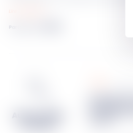
Lire la décision…
Partager sur
public
04
mai
2
Garantie décennale :
précisions su
du délai par
reprise