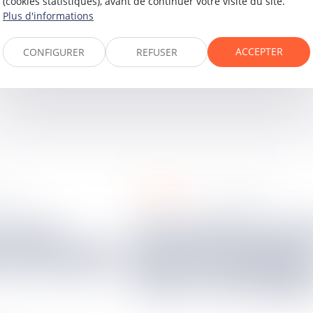
(cookies statistiques), avant de continuer votre visite du site.
Plus d'informations
ACCEPTER
CONFIGURER
REFUSER
sociétés
026
04
mai
2026
Responsabilité du dirigeant
r l’interruption
pour faute de gestion 
 des travaux de
quand la responsabili
civile est-elle engagé