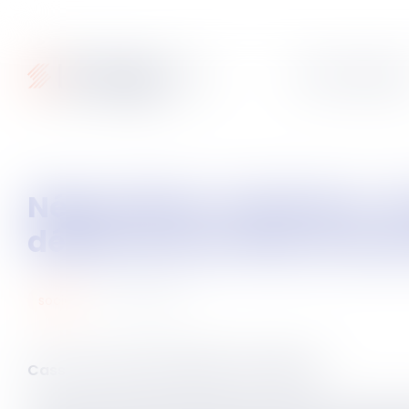
Articles
Fiches pratique
Négociation collective : droit de signer jusqu’au procès-verbal de
désaccord et refus d’acc
30
avr.
2026
social
Cass. Soc du 15 avril 2026, n°24-15.653