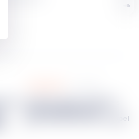
procédure civile
04
mai
2026
Quelles sont les conditions
:
de recevabilité d’une
té
seconde déclaration d’appel
e ?
?