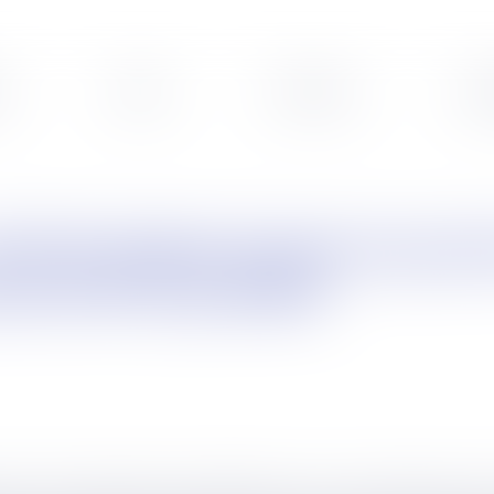
s
Veille
Podcasts
Leg
ord à 30 % prohibé