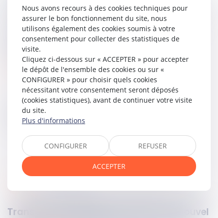
l'employabilité, à l'évolution professionnelle ou à la situation
Nous avons recours à des cookies techniques pour
du salarié, aucune réparation ne peut être accordée.
assurer le bon fonctionnement du site, nous
utilisons également des cookies soumis à votre
Le même constat conduit au rejet de la demande de
consentement pour collecter des statistiques de
résiliation judiciaire fondée sur ce manquement.
visite.
Cliquez ci-dessous sur « ACCEPTER » pour accepter
Lire la décision…
le dépôt de l'ensemble des cookies ou sur «
CONFIGURER » pour choisir quels cookies
nécessitant votre consentement seront déposés
(cookies statistiques), avant de continuer votre visite
du site.
Partager sur
Plus d'informations
CONFIGURER
REFUSER
ACCEPTER
divers
25
juin
2026
Transition énergétique en Afrique : le nouvel