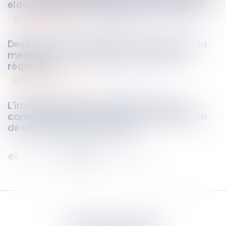
eldorado des investissements durables !
procédure pénale
25
juin
2026
Dessaisissement du juge d’instruction : la
mention « s’en rapporte » ne vaut pas
réquisition
procedure collective
25
juin
2026
L'investisseur induit en erreur par des
comptes inexacts peut agir en réparation
de son préjudice personnel
34
35
36
37
38
39
40
...
...
Septeo Digital & Services