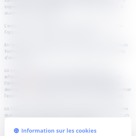
formation et à son obligation de veiller au maintien de la
capacité du salarié à occuper un emploi ne suffit pas à
ouvrir droit à indemnisation.
L'existence d'un préjudice et son évaluation relèvent de
l'appréciation souveraine des juges du fond.
En l'espèce, une salariée n'avait bénéficié que d'une seule
formation professionnelle au cours de vingt-huit années
d'ancienneté.
La cour d'appel avait retenu que l'employeur avait
effectivement manqué à ses obligations découlant de
l'article
L. 6321-1
du Code du travail, mais avait rejeté la
demande indemnitaire faute pour la salariée de démontrer
l'existence d'un préjudice résultant de ce manquement.
La Cour de cassation approuve cette analyse et confirme
que l'absence de formation ne génère pas, à elle seule, un
préjudice automatiquement indemnisable.
Information sur les cookies
En l'absence de justification d'une atteinte à