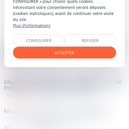
CONFIGURER » pour choisir quels cookies
nécessitant votre consentement seront déposés
(cookies statistiques), avant de continuer votre visite
du site.
Plus d'informations
social
29
avr.
2025
CONFIGURER
REFUSER
La production de preuves portant atteinte à
la vie privée du salarié n'est pas toujours
ACCEPTER
illicite
santé
28
avr.
2025
Légalité de l’isolement : la transparence de
l’information aux proches exigée
immobilier
28
avr.
2025
La prise de possession non équivoque
334
335
336
337
338
339
340
...
...