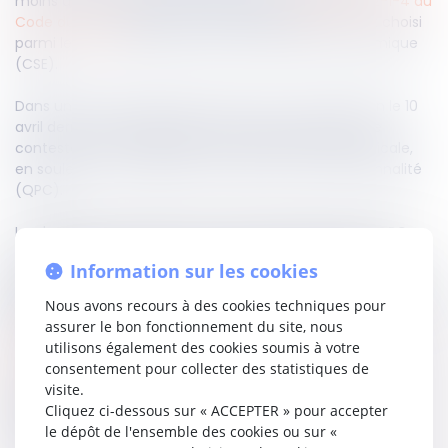
moins de 50 salariés est encadrée par l’
article L 2142-1-4 du
Code du travail
, qui impose que le représentant soit choisi
parmi les membres élus au comité social et économique
(CSE).
Dans une affaire portée devant la Cour de cassation le 10
avril dernier, une fédération syndicale avait tenté de
contester cette exigence au nom de la liberté syndicale,
en soulevant une question prioritaire de constitutionnalité
(QPC).
La chambre sociale de la Cour de cassation juge la QPC
irrecevable, faute de caractère sérieux. Selon elle, cette
Information sur les cookies
restriction n’est ni arbitraire ni attentatoire aux droits
syndicaux, puisqu’elle vise à garantir que le représentant ait
Nous avons recours à des cookies techniques pour
les moyens effectifs d’agir au nom des salariés.
assurer le bon fonctionnement du site, nous
utilisons également des cookies soumis à votre
Lire la décision…
consentement pour collecter des statistiques de
visite.
Cliquez ci-dessous sur « ACCEPTER » pour accepter
Partager sur
le dépôt de l'ensemble des cookies ou sur «