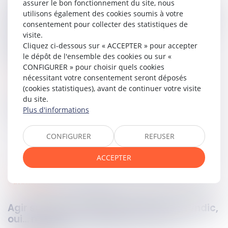
assurer le bon fonctionnement du site, nous
gardiennage et de nettoyage relevant des lots n° 1 et 2
utilisons également des cookies soumis à votre
nécessitaient des personnels dédiés et qualifiés, les agents
consentement pour collecter des statistiques de
de surveillance devant être titulaires du SSIAP 1, alors que
visite.
l’ancien personnel, polyvalent et non spécialisé, ne
Cliquez ci-dessous sur « ACCEPTER » pour accepter
répondait plus aux exigences du nouveau mode
le dépôt de l'ensemble des cookies ou sur «
d’organisation.
CONFIGURER » pour choisir quels cookies
nécessitant votre consentement seront déposés
Lire la décision…
(cookies statistiques), avant de continuer votre visite
du site.
Partager sur
Plus d'informations
CONFIGURER
REFUSER
ACCEPTER
immobilier
28
oct.
2025
Agir seul en copropriété : informer le syndic,
oui… mais sans conséquence sur la