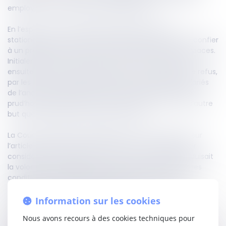
employeur et le personnel de l’entreprise.
En l’espèce, une société exploitant des parcs de
stationnement avait lancé un appel d’offres afin de confier
à un prestataire le recrutement et l’entretien des espaces.
Initialement constitué d’un lot unique, le marché fut
ensuite divisé en trois lots distincts, ce qui entraîna le refus,
par les nouveaux adjudicataires, de reprendre les salariés
de l’ancien prestataire. Ce dernier saisit le conseil de
prud’hommes, estimant que cette scission n’avait d’autre
but que d’éluder la reprise du personnel.
La Cour de cassation a rejeté le pourvoi, se fondant sur
l’article précité. Elle a approuvé la cour d’appel d’avoir
considéré que la division du marché en trois lots traduisait
la volonté de l’entreprise de modifier en profondeur les
conditions d’exploitation des parcs, notamment en
recherchant une plus grande spécialisation et une
qualification accrue du personnel.
Information sur les cookies
Nous avons recours à des cookies techniques pour
La Haute juridiction souligne que les prestations de