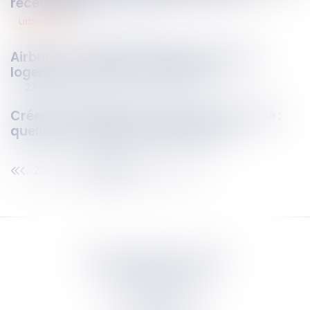
recevabilité
urbanisme
27
oct.
2025
Airbnb : un logement indécent reste un
logement à usage d’habitation !
27
oct.
2025
Créer son entreprise quand on est marié :
quelles conséquences juridiques ?
204
205
206
207
208
209
210
...
...
Septeo Digital & Services
tous droit réservés
Groupe
Septeo
Contact