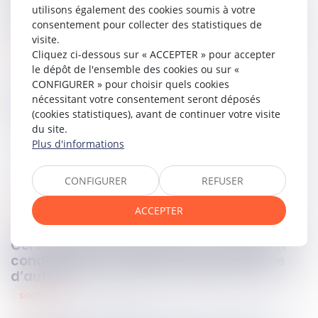
correspondantes peut caractériser un travail dissimulé,
utilisons également des cookies soumis à votre
ouvrant droit à une indemnité spécifique pour le salarié.
consentement pour collecter des statistiques de
visite.
Lire la décision…
Cliquez ci-dessous sur « ACCEPTER » pour accepter
le dépôt de l'ensemble des cookies ou sur «
CONFIGURER » pour choisir quels cookies
nécessitant votre consentement seront déposés
Partager sur
(cookies statistiques), avant de continuer votre visite
du site.
Plus d'informations
CONFIGURER
REFUSER
santé
10
nov.
2025
ACCEPTER
Certificat de complaisance : un médecin
condamné pour mise en danger de la vie
d’autrui
sociétés
07
nov.
2025