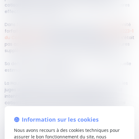
cotisations sociales dues sur des heures supplémentaires
effectivement accomplies.
Dans l’affaire en question, un salarié réclamait l’indemnité
forfaitaire de six mois de salaire prévue par l’
article L 8223-1
du Code du travail
, soutenant que son employeur ne s’était
pas acquitté des cotisations sociales relatives aux heures
supplémentaires reconnues par un précédent arrêt.
Sa demande avait été rejetée par la Cour d’appel, laquelle
estimait la question déjà jugée.
La Haute juridiction censure cette décision en ce que les
juges du fond auraient dû vérifier si l’employeur s’était
intentionnellement soustrait au paiement de ces
cotisations, ce qui constitue une dissimulation d’emploi
salarié au sens de l’article L 8221-5 du Code du travail.
Information sur les cookies
Par conséquent, même après un contentieux clos
concernant le paiement d’heures supplémentaires,
Nous avons recours à des cookies techniques pour
l’omission délibérée de déclarer les cotisations
assurer le bon fonctionnement du site, nous