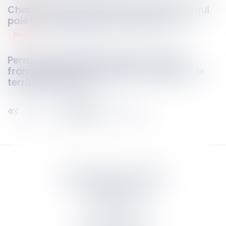
Changement d’adresse lié à la loi 3DS : qui
paie la modification du siège social ?
routier
07
nov.
2025
Permis de conduire étranger : le juge
français peut en suspendre l’usage sur le
territoire national
196
197
198
199
200
201
202
...
...
Septeo Digital & Services
tous droit réservés
Groupe
Septeo
Contact
S’abonner à la newsletter