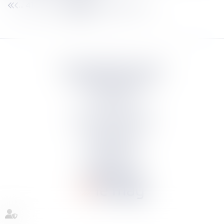
419
420
421
422
423
424
425
...
...
Septeo Digital & Services
tous droit réservés
Groupe
Septeo
Contact
S’abonner à la newsletter
Politique de confidentialité
Plan du site
Mentions légales
Politique de cookies
Suivez-nous