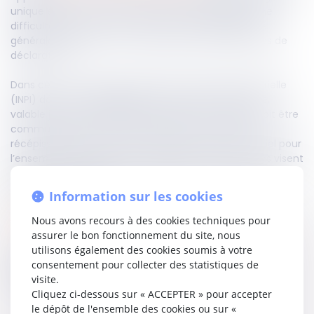
unique électronique des formalités d’entreprises. Une
difficulté grave est reconnue en cas d’indisponibilité
générale du guichet ou de blocage de certains types de
déclarations.
Dans ce cas, l’Institut national de la propriété industrielle
(INPI) délivre un
récépissé
attestant de la demande,
valable jusqu’à la résolution du problème, laquelle doit être
communiquée dans un délai de 15 jours. La date du
récépissé sera retenue comme celle du dépôt officiel pour
l’ensemble des autorités compétentes. Ces mesures visent
à garantir la continuité des démarches administratives
pour les entreprises.
Information sur les cookies
Accéder au texte…
Nous avons recours à des cookies techniques pour
assurer le bon fonctionnement du site, nous
utilisons également des cookies soumis à votre
consentement pour collecter des statistiques de
Partager sur
visite.
Cliquez ci-dessous sur « ACCEPTER » pour accepter
le dépôt de l'ensemble des cookies ou sur «