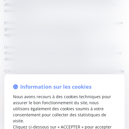
désignation d’un administrateur provisoire au sein de la
société débitrice.
En l’espèce, les sociétés requérantes invoquaient un risque
grave pesant sur la société débitrice, en raison des
agissements frauduleux de son dirigeant.
La Haute juridiction a toutefois rappelé que le créancier
d’une société ne dispose pas de la qualité pour solliciter la
désignation d’un administrateur provisoire.
Cette solution s’inscrit dans une logique de préservation de
l’autonomie de la personne morale et de sa gouvernance,
les créanciers ne pouvant s’immiscer dans sa gestion par
Information sur les cookies
le biais d’une telle procédure.
Nous avons recours à des cookies techniques pour
Lire la décision…
assurer le bon fonctionnement du site, nous
utilisons également des cookies soumis à votre
consentement pour collecter des statistiques de
Partager sur
visite.
Cliquez ci-dessous sur « ACCEPTER » pour accepter