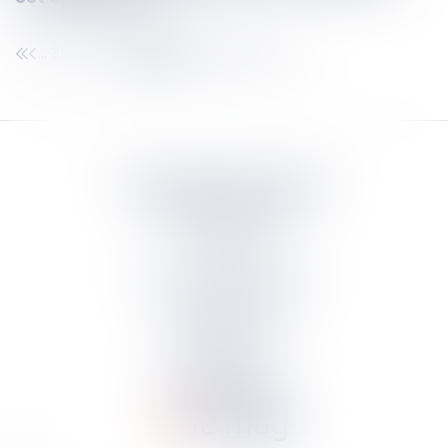
314
315
316
317
318
319
320
...
...
Septeo Digital & Services
tous droit réservés
Groupe
Septeo
Contact
S’abonner à la newsletter
Politique de confidentialité
Plan du site
Mentions légales
Politique de cookies
Suivez-nous