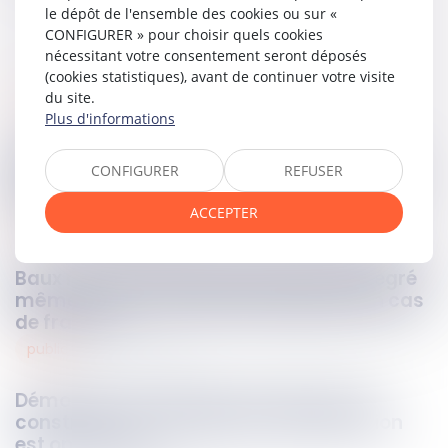
le dépôt de l'ensemble des cookies ou sur «
CONFIGURER » pour choisir quels cookies
nécessitant votre consentement seront déposés
(cookies statistiques), avant de continuer votre visite
du site.
santé
23
mai
2025
Plus d'informations
Indemnisation par l’ONIAM : les pensions
CONFIGURER
REFUSER
versées doivent être déduites, même sans
recours possible
ACCEPTER
rural
23
mai
2025
Baux ruraux : le preneur peut être réintégré
même après la fin de la prorogation en cas
de fraude
public
23
mai
2025
Démolition et annulation de permis de
construire : le changement de législation
est opposable !