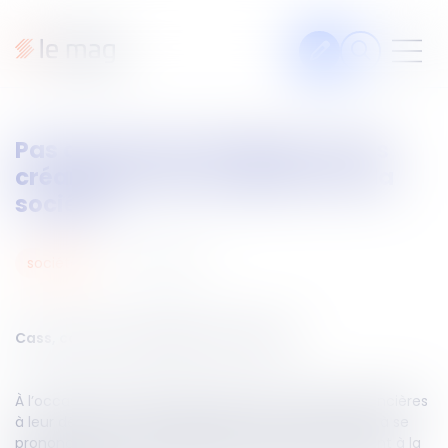
Articles
Pas de pouvoir d’ingérence des
Fiches pratiques
créanciers dans la gestion de la
Veille
société !
Podcasts
23
mai
2025
sociétés
Legal design
À propos
Cass, com du 7 mai 2025, n°23-20.471
Suivez-nous
À l’occasion d’un litige opposant deux sociétés créancières
à leur débitrice, la Cour de cassation a été amenée à se
prononcer sur la recevabilité d’une demande tendant à la