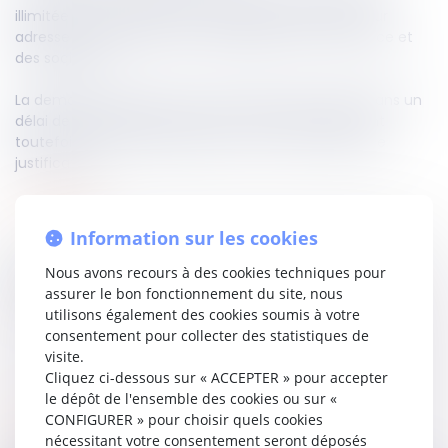
illimitée ont désormais la possibilité de dissimuler leur
adresse personnelle au sein du registre du commerce et
des sociétés.
La demande, adressée au greffe, doit être traitée dans un
délai de cinq jours francs. Les coordonnées resteront
toutefois conservées pendant un an, à titre de pièce
justificative.
Lire le texte…
Information sur les cookies
Nous avons recours à des cookies techniques pour
Partager sur
assurer le bon fonctionnement du site, nous
utilisons également des cookies soumis à votre
consentement pour collecter des statistiques de
visite.
Cliquez ci-dessous sur « ACCEPTER » pour accepter
le dépôt de l'ensemble des cookies ou sur «
CONFIGURER » pour choisir quels cookies
consommation
02
sept.
2025
nécessitant votre consentement seront déposés