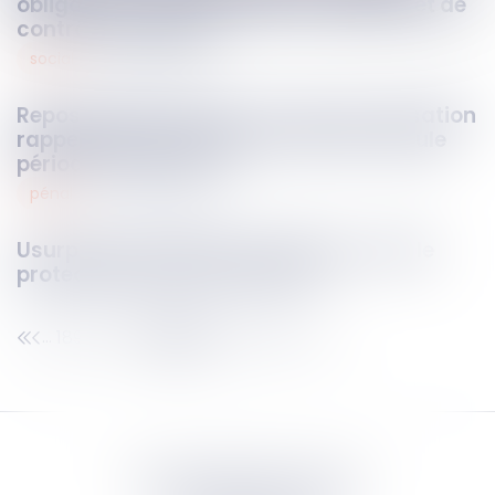
obligations d’information du vendeur et de
contrôle du prêteur
social
18
nov.
2025
Repos hebdomadaire : la Cour de cassation
rappelle que la semaine civile est la seule
période de référence
pénal
18
nov.
2025
Usurpation d'identité numérique : quelle
protection pour les victimes ?
189
190
191
192
193
194
195
...
...
Septeo Digital & Services