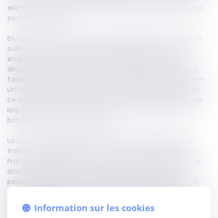
elle-même, la disparition de la personnalité morale d’une
société française.
En l’espèce, une société avait été assignée en procédure
collective à la suite d’une procédure d’alerte et d’une
enquête ordonnée par le tribunal de commerce. Son
dirigeant contestait le jugement de liquidation judiciaire,
faisant valoir qu’un transfert du siège social au Royaume-
Uni avait été effectué avant l’ouverture de la procédure,
ce transfert ayant, selon lui, mis fin à la société française,
laquelle aurait été remplacée par une société de droit
britannique venant à ses droits.
La Cour de cassation rejette le pourvoi. Elle juge que le
transfert du siège social d’une société immatriculée en
France vers un État non-membre de l’Union européenne,
dont la législation ne prévoit pas le maintien de la
personnalité morale lors d’un transfert transfrontalier et
avec lequel la France n’a conclu aucune convention en ce
domaine, n’entraîne ni disparition automatique de la
Information sur les cookies
personnalité morale, ni substitution d’une société