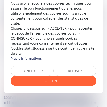
étrangère, ni transmission universelle du patrimoine.
Nous avons recours à des cookies techniques pour
assurer le bon fonctionnement du site, nous
Les juridictions françaises demeuraient donc compétentes
utilisons également des cookies soumis à votre
pour prononcer la liquidation judiciaire de la société
consentement pour collecter des statistiques de
française.
visite.
Cliquez ci-dessous sur « ACCEPTER » pour accepter
Lire la décision…
le dépôt de l'ensemble des cookies ou sur «
CONFIGURER » pour choisir quels cookies
nécessitant votre consentement seront déposés
(cookies statistiques), avant de continuer votre visite
Partager sur
du site.
Plus d'informations
CONFIGURER
REFUSER
ACCEPTER
consommation
18
nov.
2025
Contrat hors établissement et crédit
affecté : la Cour de cassation rappelle les