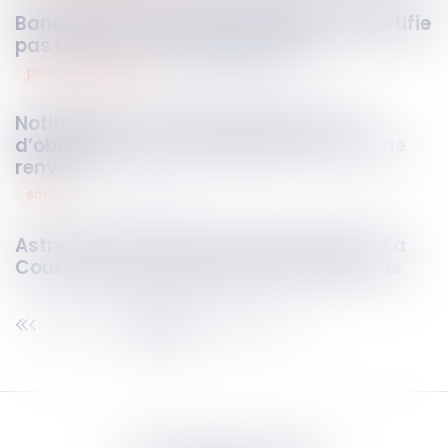
Banqueroute : une gestion fautive ne justifie
pas une sanction non motivée !
procédure pénale
21
mai
2025
Notification du droit de se taire : pas
d’obligation de renouvellement en cas de
renvoi
social
21
mai
2025
Astreinte ou temps de travail effectif ? La
Cour impose une analyse au cas par cas
316
317
318
319
320
321
322
...
...