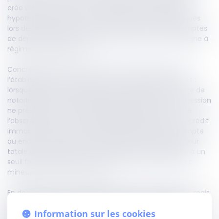
crée un article L 312-1-4-1 prévoyant, dans certaines
hypothèses, la suppression des frais bancaires appliqués
lors des opérations de succession portant sur les comptes
de dépôt, les livrets et la majorité des produits d’épargne à
régime fiscal spécifique.
Concrètement, aucun frais ne peut être facturé par
l’établissement bancaire dans trois situations précises :
lorsque l’héritier peut justifier de sa qualité par un acte de
notoriété ou une attestation d’héritier, et que la succession
ne présente aucune complexité particulière (comme
l’absence d’héritiers en ligne directe, l’existence d’un crédit
immobilier en cours, la nature professionnelle du compte
ou encore des éléments d’extranéité) ; lorsque la valeur
totale des avoirs détenus par le défunt est inférieure à un
seuil fixé par arrêté ; ou encore lorsque le défunt était
mineur au moment du décès.
En dehors de ces cas, des frais peuvent être prélevés, mais
leur montant est strictement encadré. Un décret, pris
Information sur les cookies
après consultation du Comité consultatif de la législation