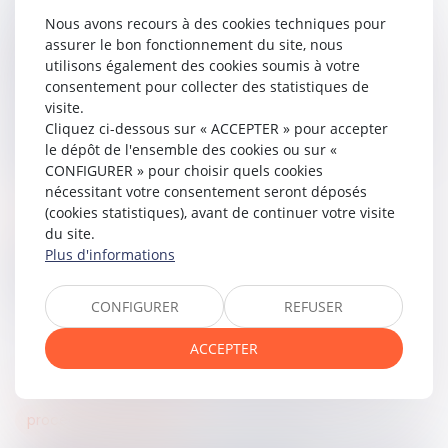
et de la réglementation financières, viendra fixer les
Nous avons recours à des cookies techniques pour
conditions d’application du dispositif ainsi que le plafond
assurer le bon fonctionnement du site, nous
maximal, limité à 1 % du montant total des avoirs
utilisons également des cookies soumis à votre
concernés, avec une limite absolue également définie par
consentement pour collecter des statistiques de
le même texte réglementaire.
visite.
Cliquez ci-dessous sur « ACCEPTER » pour accepter
La loi prévoit une entrée en vigueur différée de six mois, le
le dépôt de l'ensemble des cookies ou sur «
temps de prendre les textes d’application.
CONFIGURER » pour choisir quels cookies
nécessitant votre consentement seront déposés
(cookies statistiques), avant de continuer votre visite
Lire le texte…
du site.
Plus d'informations
Partager sur
CONFIGURER
REFUSER
ACCEPTER
procédures collectives
22
mai
2025