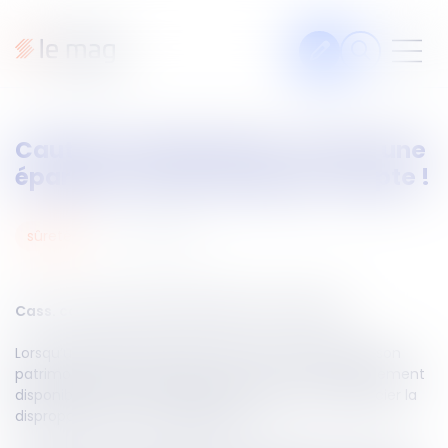
Articles
Caution et patrimoine : même une
Fiches pratiques
épargne retraite bloquée compte !
Veille
Podcasts
14
nov.
2025
sûretés
Legal design
À propos
Cass. com du 5 novembre 2025, n°24-16.389
Lorsqu’un dirigeant se porte caution, l’ensemble de son
patrimoine et y compris les sommes non immédiatement
disponibles, entrent en ligne de compte pour apprécier la
Suivez-nous
disproportion de son engagement.