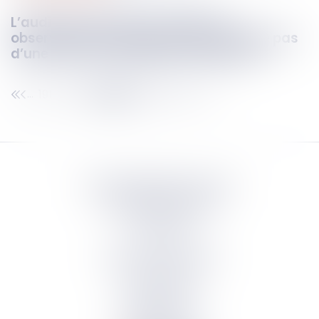
L’audition destinée à recueillir les
observations d’une personne ne relève pas
d’une mesure d’enquête européenne !
191
192
193
194
195
196
197
...
...
Septeo Digital & Services
tous droit réservés
Groupe
Septeo
Contact
S’abonner à la newsletter
Politique de confidentialité
Plan du site
Mentions légales
Politique de cookies
Suivez-nous