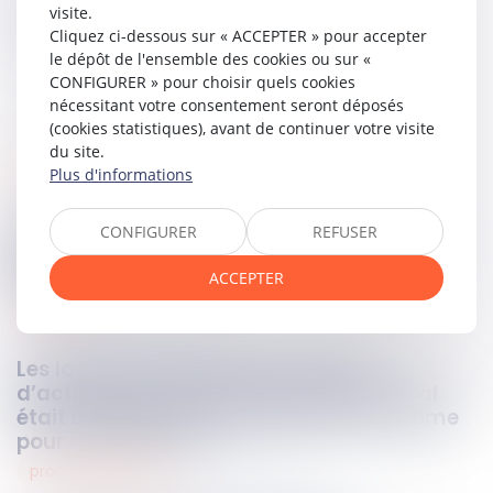
visite.
Partager sur
Cliquez ci-dessous sur « ACCEPTER » pour accepter
le dépôt de l'ensemble des cookies ou sur «
CONFIGURER » pour choisir quels cookies
nécessitant votre consentement seront déposés
(cookies statistiques), avant de continuer votre visite
du site.
Plus d'informations
social
14
nov.
2025
Plan de départ anticipé : l’employeur ne
CONFIGURER
REFUSER
peut pas fixer librement les conditions
ACCEPTER
d’accès
routier
13
nov.
2025
Les loyers ne sont pas des revenus
d’activité professionnels lorsque le local
était utilisé avant l’accident par la victime
pour sa profession !
procédure pénale
13
nov.
2025