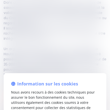
Dans une affaire portée à la connaissance de la Cour de
cassation le 5 novembre dernier, un dirigeant contestait la
validité de son cautionnement envers la Caisse régionale
du Crédit agricole, invoquant sa disproportion manifeste au
regard de ses biens.
Il soutenait notamment que son contrat retraite, non
rachetable avant la cessation d’activité, ne devait pas être
intégré à son patrimoine.
Un argument balayé en appel comme en cassation, la
Haute juridiction considérant
in fine
, qu’en ayant déclaré
posséder un fonds de capitalisation retraite d’une valeur de
35 000 euros au moment de la signature, l’intéressé ne
pouvait en exclure la prise en compte.
Même indisponible à court terme, ce capital constitue une
valeur patrimoniale réelle, à considérer dans l’appréciation
Information sur les cookies
de la proportionnalité.
Nous avons recours à des cookies techniques pour
Lire la décision…
assurer le bon fonctionnement du site, nous
utilisons également des cookies soumis à votre
consentement pour collecter des statistiques de