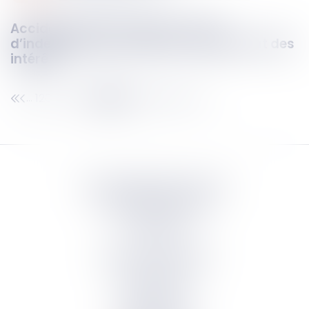
Accident de la circulation : offre
d’indemnisation tardive et doublement des
intérêts
120
121
122
123
124
125
126
...
...
Septeo Digital & Services
tous droit réservés
Groupe
Septeo
Contact
S’abonner à la newsletter
Politique de confidentialité
Plan du site
Mentions légales
Politique de cookies