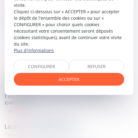
visite.
Cliquez ci-dessous sur « ACCEPTER » pour accepter
le dépôt de l'ensemble des cookies ou sur «
Partager sur
CONFIGURER » pour choisir quels cookies
nécessitant votre consentement seront déposés
(cookies statistiques), avant de continuer votre visite
du site.
Plus d'informations
CONFIGURER
REFUSER
commercial
23
févr.
2026
ACCEPTER
Abus de position dominante et visites
domiciliaires : application de la charte de
l’UE et contrôle de proportionnalité
confirmé
divers
23
févr.
2026
La pluriactivité infirmière
routier
23
févr.
2026