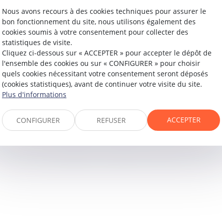
Nous avons recours à des cookies techniques pour assurer le
bon fonctionnement du site, nous utilisons également des
cookies soumis à votre consentement pour collecter des
 nouvelle ne peut remettre en cause une situation juridiqu
statistiques de visite.
Cliquez ci-dessous sur « ACCEPTER » pour accepter le dépôt de
l'ensemble des cookies ou sur « CONFIGURER » pour choisir
quels cookies nécessitant votre consentement seront déposés
prorogé les effets de l’ordonnance pour une durée de deux
(cookies statistiques), avant de continuer votre visite du site.
ent un délai de cinq ans au délai fixé par cette décision 
Plus d'informations
donnance ont expiré le 29 avril 2021 et qu’aucune suspensi
ACCEPTER
CONFIGURER
REFUSER
 sans renvoi et le jugement du juge de l’exécution const